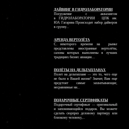
ДАЙВИНГ В ГИДРОЛАБОРАТОРИИ
Погружение с аквалангом
в ГИДРОЛАБОРАТОРИИ ЦПК им.
ЮА Гагарина Происходит набор дайверов
в группу...
АРЕНДА ВЕРТОЛЁТА
С некоторого времени на рынке
представлены иностранные вертолёты,
салоны которых выполнены в лучших
традициях бизнес авиации....
ПОЛЁТЫ НА ДЕЛЬТАПЛАНАХ
Полет на дельтаплане — это то, чего еще
не было в Вашей жизни? Значит, Вам еще
предстоят самые захватывающие,
несравнимые ни...
ПОДАРОЧНЫЕ СЕРТИФИКАТЫ
Подарочный сертификат — оригинальный
и запоминающийся подарок. Вы можете
сделать сюрприз деловому партнеру или
близкому человеку,...