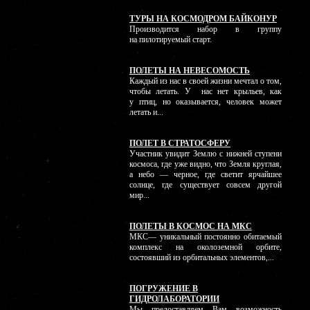
ТУРЫ НА КОСМОДРОМ БАЙКОНУР
Производится набор в группу
на пилотируемый старт.
ПОЛЕТЫ НА НЕВЕСОМОСТЬ
Каждый из нас в своей жизни мечтал о том,
чтобы летать. У нас нет крыльев, как
у птиц, но оказывается, человек может
летать и...
ПОЛЕТ В СТРАТОСФЕРУ
Участник увидит Землю с нижней ступени
космоса, где уже видно, что Земля круглая,
а небо — черное, где светит ярчайшее
солнце, где существует совсем другой
мир...
ПОЛЕТЫ В КОСМОС НА МКС
МКС— уникальный постоянно обитаемый
комплекс на околоземной орбите,
состоявший из орбитальных элементов,...
ПОГРУЖЕНИЕ В
ГИДРОЛАБОРАТОРИИ
Мы предоставляем Вам возможность