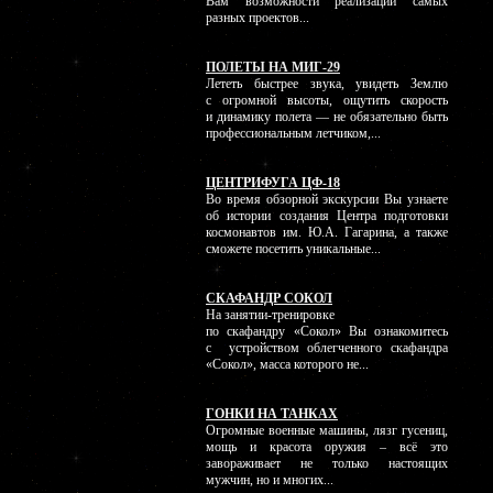
Вам возможности реализации самых
разных проектов...
ПОЛЕТЫ НА МИГ-29
Лететь быстрее звука, увидеть Землю
с огромной высоты, ощутить скорость
и динамику полета — не обязательно быть
профессиональным летчиком,...
ЦЕНТРИФУГА ЦФ-18
Во время обзорной экскурсии Вы узнаете
об истории создания Центра подготовки
космонавтов им. Ю.А. Гагарина, а также
сможете посетить уникальные...
СКАФАНДР СОКОЛ
На занятии-тренировке
по скафандру «Сокол» Вы ознакомитесь
с устройством облегченного скафандра
«Сокол», масса которого не...
ГОНКИ НА ТАНКАХ
Огромные военные машины, лязг гусениц,
мощь и красота оружия – всё это
завораживает не только настоящих
мужчин, но и многих...