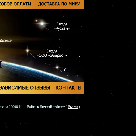
не на 20990
Войти в Личный кабинет
(
Выйти
)