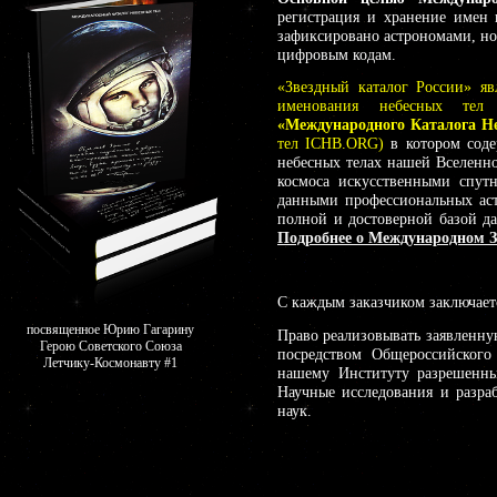
регистрация и хранение имен 
зафиксировано астрономами, но
цифровым кодам.
«Звездный каталог России» яв
именования небесных те
«Международного Каталога Н
тел ICHB.ORG)
в котором соде
небесных телах нашей Вселенн
космоса искусственными спут
данными профессиональных аст
полной и достоверной базой д
Подробнее о Международном З
С каждым заказчиком заключае
посвященное Юрию Гагарину
Право реализовывать заявленн
Герою Советского Союза
посредством Общероссийского
Летчику-Космонавту #1
нашему Институту разрешенных
Научные исследования и разра
наук.