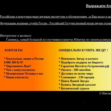
Выражаем бл
Российским и международным научным институтам и обсерваториям, за Ваш вклад в ак
Федеральная архивная служба России - Российский Государственный архив научно-техн
Интересное о космосе:
Ганимед, самый большой из спутников планеты Юпитер по своим размера
КОНТАКТЫ
ОФИЦИАЛЬНО КУПИТЬ ЗВЕЗДУ !
* Бесплатная линия в России
* Именовать Звезду в космосе
8 800 300 82 07
* Подобрать подарок по бюджету
* Перезвонить Вам?
* Гарантии ИнститутАстрономии.рф
* Чат с консультантом
* Оплата - 100 способов
* Независимые Отзывы о нас
* Доставка по всему миру
* Наши контакты
* Самовывоз - 130 городов
* Поиск Вашей Звезды
* Купить Звездный каталог
* Космический туризм
© Инстит