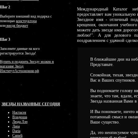
Шаг 2
Международный Каталог не
предоставляет вам уникальную 
Выберите внешний вид подарка с
Звездное имя - отличный под
помощью
конструктора
крещения, окончания учебного
или
введя бюджет
можете дать звезде имя дорогог
люблю!". А для делового па
Шаг 3
поздравлением с удачной сделко
Заполните данные на кого
регистрируется Звезда!
В ближайшие дни на небе
Купить и подарить Звезду можно в
Представьте.
магазине Звезд
ИнститутАстрономии.рф
Спокойная, тихая, звезд
Вас и Ваших спутников.
Вы поднимаете голову вв
знаете, что там, вдали, 
Звезда названная Вами в 
ЗВЕЗДЫ НАЗВАННЫЕ СЕГОДНЯ
И Вы понимаете, ничто н
Настасея
потаенный смысл и океан
Владюша
Ваше существо.
Люда Лэн
Лара
Daria
Да, это неописуемое чув
Cameli
прекрасный выбор!