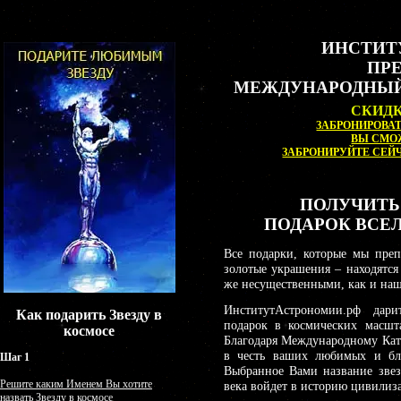
ИНСТИТ
ПР
МЕЖДУНАРОДНЫЙ
СКИДК
ЗАБРОНИРОВАТЬ
ВЫ СМО
ЗАБРОНИРУЙТЕ СЕЙЧ
ПОЛУЧИТЬ 
ПОДАРОК ВСЕ
Все подарки, которые мы преп
золотые украшения – находятся
же несущественными, как и наш
ИнститутАстрономии.рф дар
Как подарить Звезду в
подарок в космических масшта
космосе
Благодаря Международному Ката
в честь ваших любимых и бл
Шаг 1
Выбранное Вами название звез
Решите каким Именем Вы хотите
века войдет в историю цивилиз
назвать Звезду в космосе