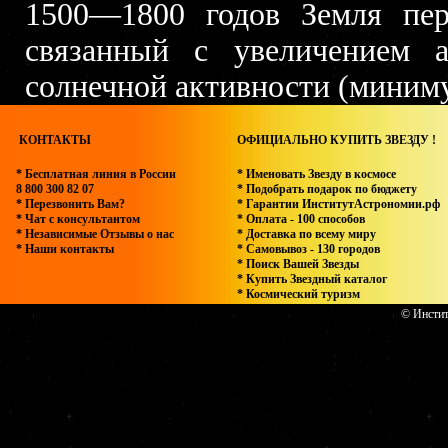
1500—1800 годов Земля пе
связанный с увеличением 
солнечной активности (миним
КОНТАКТЫ
ОФИЦИАЛЬНО КУПИТЬ ЗВЕЗДУ !
* Бесплатная линия в России
* Именовать Звезду в космосе
8 800 300 82 07
* Подобрать подарок по бюджету
* Перезвонить Вам?
* Гарантии ИнститутАстрономии.рф
* Чат с консультантом
* Оплата - 100 способов
* Независимые Отзывы о нас
* Доставка по всему миру
* Наши контакты
* Самовывоз - 130 городов
* Поиск Вашей Звезды
* Купить Звездный каталог
* Космический туризм
© Инстит