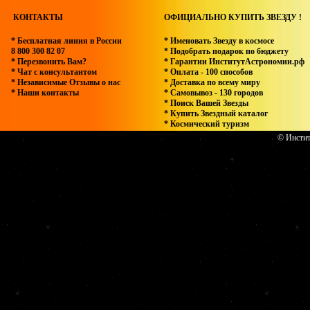
КОНТАКТЫ
ОФИЦИАЛЬНО КУПИТЬ ЗВЕЗДУ !
* Бесплатная линия в России
* Именовать Звезду в космосе
8 800 300 82 07
* Подобрать подарок по бюджету
* Перезвонить Вам?
* Гарантии ИнститутАстрономии.рф
* Чат с консультантом
* Оплата - 100 способов
* Независимые Отзывы о нас
* Доставка по всему миру
* Наши контакты
* Самовывоз - 130 городов
* Поиск Вашей Звезды
* Купить Звездный каталог
* Космический туризм
© Инстит