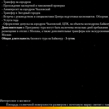
- Трансфер на аэродром
- Прохождение паспортной и таможенной проверки
- Авиаперелет на аэродром Чкаловский
- Трансфер в Звездный городок
- Встреча с руководством и специалистами Центра подготовки космонавтов. Обзорная
- Услуги гида
- Оформление допуска на аэродром Чкаловский, ЦПК, на объекты космодрома Байкон
Дополнительно
в Программу тура могут быть включены несколько дней пребывания 
размещение в отелях г.Москвы, а также дополнительные трансферы или экскурсионна
Москве.
Общая длительность
базового тура на Байконур -
3 суток
Интересное о космосе:
Площадь солнечной поверхности размером с почтовую марку светит с такой