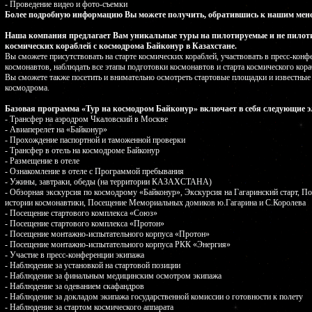
- Проведение видео и фото-съемки
Более подробную информацию Вы можете получить, обратившись к нашим мен
Наша компания предлагает Вам уникальные туры на пилотируемые и не пилот
космических кораблей с космодрома Байконур в Казахстане.
Вы сможете присутствовать на старте космических кораблей, участвовать в пресс-конф
космонавтов, наблюдать все этапы подготовки космонавтов и старта космического кора
Вы сможете также посетить и внимательно осмотреть стартовые площадки и известные
космодрома.
Базовая программа «Тур на космодром Байконур» включает в себя следующие 
- Трансфер на аэродром Чкаловский в Москве
- Авиаперелет на «Байконур»
- Прохождение паспортной и таможенной проверки
- Трансфер в отель на космодроме Байконур
- Размещение в отеле
- Ознакомление в отеле с Программой пребывания
- Ужины, завтраки, обеды (на территории КАЗАХСТАНА)
- Обзорная экскурсия по космодрому «Байконур», Экскурсия на Гагаринский старт, П
истории космонавтики, Посещение Мемориальных домиков ю.Гагарина и С.Королева
- Посещение стартового комплекса «Союз»
- Посещение стартового комплекса «Протон»
- Посещение монтажно-испытательного корпуса «Протон»
- Посещение монтажно-испытательного корпуса РКК «Энергия»
- Участие в пресс-конференции экипажа
- Наблюдение за установкой на стартовой позиции
- Наблюдение за финальным медицинским осмотром экипажа
- Наблюдение за одеванием скафандров
- Наблюдение за докладом экипажа государственной комиссии о готовности к полету
- Наблюдение за стартом космического аппарата