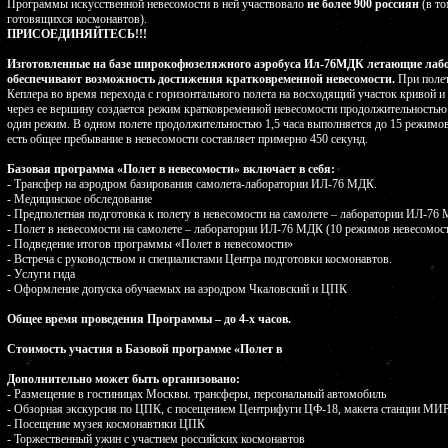
Программы искусственной невесомости в ней участвовало
не более 900 россиян
(в то
готовящихся космонавтов).
ПРИСОЕДИНЯЙТЕСЬ!!!
Изготовленные на базе широкофюзеляжного аэробуса Ил-76МДК летающие лаб
обеспечивают возможность достижения кратковременной невесомости.
При полет
Кеплера во время перехода с горизонтального полета на восходящий участок кривой и
через ее вершину создается режим кратковременной невесомости продолжительностью 
один режим. В одном полете продолжительностью 1,5 часа выполняется до 15 режимов
есть общее пребывание в невесомости составляет примерно 450 секунд.
Базовая программа «Полет в невесомости» включает в себя:
- Трансфер на аэродром базирования самолета-лаборатории ИЛ-76 МДК.
- Медицинское обследование
- Предполетная подготовка к полету в невесомости на самолете – лаборатории ИЛ-76
- Полет в невесомости на самолете – лаборатории ИЛ-76 МДК (10 режимов невесомос
- Подведение итогов программы «Полет в невесомости»
- Встреча с руководством и специалистами Центра подготовки космонавтов.
- Услуги гида
- Оформление допуска обучаемых на аэродром Чкаловский и ЦПК
Общее время проведения Программы – до 4-х часов.
Стоимость участия в Базовой программе «Полет в
Дополнительно может быть организовано:
- Размещение в гостиницах Москвы. трансферы, персональный автомобиль
- Обзорная экскурсия по ЦПК, с посещением Центрифуги ЦФ-18, макета станции МИР,
- Посещение музея космонавтики ЦПК
- Торжественный ужин с участием российских космонавтов