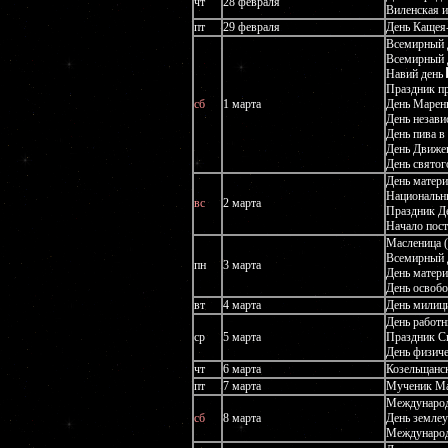
чт
28 февраля
Виленская 
пт
29 февраля
День Кащея
Всемирный 
Всемирный 
Навий день
Праздник п
сб
1 марта
День Марен
День незави
День пива в
День Движен
День святог
День матери
Национальн
вс
2 марта
Праздник Де
Начало пост
Масленица (
Всемирный 
пн
3 марта
День матери
День освобо
вт
4 марта
День милици
День работн
ср
5 марта
Праздник С
День физиче
чт
6 марта
Козельщанс
пт
7 марта
Мученик Мав
Международ
сб
8 марта
День земле
Международ