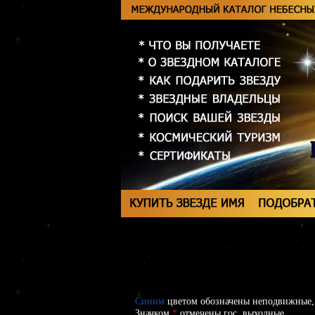
Синим
цветом обозначены неподвижные,
Значком
*
отмечены гос. выходные.