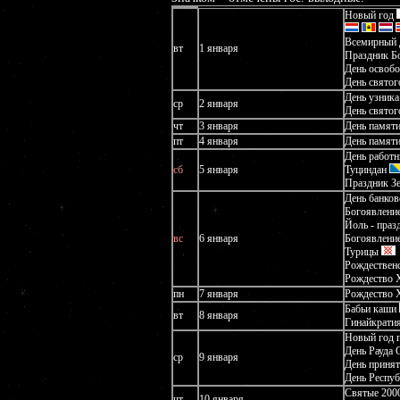
Новый год
Всемирный д
вт
1 января
Праздник Б
День освоб
День свято
День узника
ср
2 января
День свято
чт
3 января
День памят
пт
4 января
День памят
День работн
сб
5 января
Туциндан
Праздник З
День банков
Богоявление
Йоль - праз
вс
6 января
Богоявление
Турицы
Рождественс
Рождество 
пн
7 января
Рождество 
Бабьи каши
вт
8 января
Гинайкратия
Новый год 
День Рауда 
ср
9 января
День принят
День Респу
Святые 200
чт
10 января