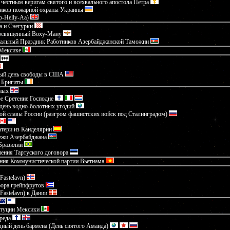
честным веригам святого и всехвального апостола Петра
ников пожарной охраны Украины
-Helly-Aa)
а и Снегурки
посвященный Воху-Ману
альный Праздник Работников Азербайджанской Таможни
 Мексике
ый день свободы в США
 Бригиты
ных
е Сретение Господне
день водно-болотных угодий
ой славы России (разгром фашистских войск под Сталинградом)
тери из Канделярии
ежи Азербайджана
Бразилии
ения Тартуского договора
ания Коммунистической партии Вьетнама
Fastelavn)
бора грейпфрутов
Fastelavn) в Дании
итуции Мексики
реда
ный день бармена (День святого Аманда)