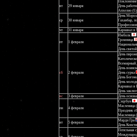
Поклонение 
вт
29 января
День работ
Апхелио (Up
День Мороз
ср
30 января
Гаханбар, 
Профессион
чт
31 января
Карнавал в
Имболк
Громница
пт
1 февраля
Национальн
День святой
День пирож
Католическо
Всемирный 
День воинск
сб
2 февраля
День сурка
День Богома
День молод
Карнавал в 
День заключ
вс
3 февраля
День основ
Сэцубун
Масленица (
пн
4 февраля
Праздник с
Масленица (
Марди Гра
вт
5 февраля
День Конст
Пепельная с
Международ
ср
6 февраля