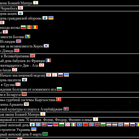
икона Божией Матери
-Чернобога
день кошек
день гражданской обороны
рихода весны
ы
симости Боснии
 Исландии
ия за независимость Кореи
о Дэвида
 в Великобритании
ый день бабушек во Франции
вятнадцатого Дня - Ала
а бахаи
Начало масленичной недели)
день писателя
 в Грузии
ждения Болгарии от османского ига
и в Беларуси
ика судебной системы Кыргызстана
пента-Армаити
ской культуры и спорта в Азербайджане
кая икона Божией Матери
рикий и с ним 70 воинов: Фотин, Феодор, Филипп и иные
ный женский день
устроителя Украины
ный женский день 8 марта