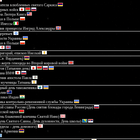
вителя влюбленных святого Саркиса
ерных войск
на Лютера Кинга
ки в Польше
й Инессы
ния принцессы Ингрид Александры
деревьев
ности Украины
ки в Польше
ригорий, епископ Нисский
Св. Вардананц)
 жертв геноцида во Второй мировой войне
тов (Татьянин день)
мана ВМФ
ния апостола Павла
й мученицы Татианы
ный день таможенника
алии
блики Индии
ника контрольно-ревизионной службы Украины
ой славы России (День снятия блокады города Ленинграда)
сской науки
ень блаженной кончины Святой Нино)
ень Святого Саввы, День духовности, День школы)
удесы – день домового)
 в Армении