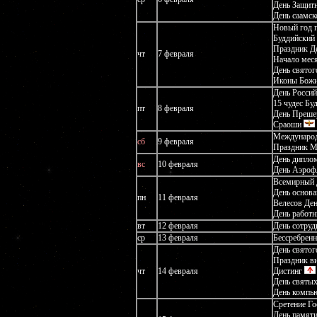
День Защит
День саамск
Новый год 
Буддийский 
Праздник Д
чт
7 февраля
Начало мес
День свято
Иконы Божи
День Россий
15 чудес Б
пт
8 февраля
День Преше
Сраоши
Международ
сб
9 февраля
Праздник М
День диплом
вс
10 февраля
День Аэроф
Всемирный 
День основа
пн
11 февраля
Велесов Де
День работ
вт
12 февраля
День сотруд
ср
13 февраля
Бессребренн
День святог
Праздник ви
чт
14 февраля
Дистинг
День святых
День компь
Сретение Го
День памяти