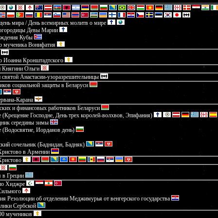
ень мира / День всемирных молитв о мире
огородицы Девы Марии
ождения Кубы
го мученика Вонифатия
го Иоанна Кронштадтского
и Княгини Ольги
и святой Анастасии-узоразрешительницы
иков социальной защиты в Беларуси
ервана-Карана
ских и финансовых работников Беларуси
 (Крещение Господне, День трех королей-волхвов, Эпифания)
дник середины зимы
 (Водосвятие, Иорданов день)
кий сочельник (Баднидан, Бадняк)
Христово в Армении
Христово
 в Греции
по Хиджре
Сильного
ия Резолюции об отделении Меджимурья от венгерского государства
блики Сербской
00 мучеников