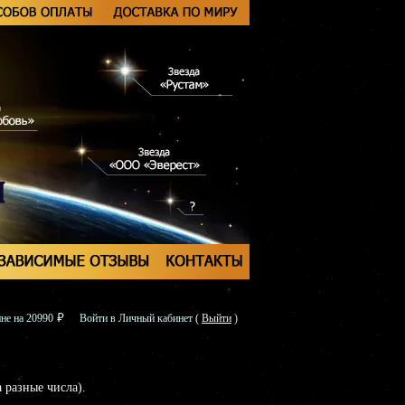
не на 20990
Войти в Личный кабинет
(
Выйти
)
разные числа).