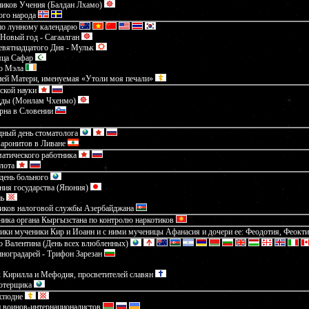
ников Учения (Балдан Лхамо)
ого народа
по лунному календарю
Новый год - Сагаалган
евятнадцатого Дня - Мульк
яца Сафар
го Мэла
ей Матери, именуемая «Утоли моя печали»
ской науки
удды (Монлам Чхенмо)
рна в Словении
ный день стоматолога
аронитов в Ливане
атического работника
лота
день больного
ния государства (Япония)
нь
ников налоговой службы Азербайджана
ника органа Кыргызстана по контролю наркотиков
ики мученики Кир и Иоанн и с ними мученицы Афанасия и дочери ее: Феодотия, Феокти
о Валентина (День всех влюбленных)
ноградарей - Трифон Зарезан
 Кирилла и Мефодия, просветителей славян
ютерщика
сподне
 воинов-интернационалистов