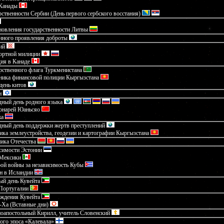
 Канады
рственности Сербии (День первого сербского восстания)
новления государственности Литвы
нного проявления доброты
ий
портной милиции
ия в Канаде
рственного флага Туркменистана
дника финансовой полиции Кыргызстана
день китов
н
ный день родного языка
онарей Юаньсяо
жа
ный день поддержки жертв преступлений
ика землеустройства, геодезии и картографии Кыргызстана
ика Отечества
симости Эстонии
 Мексики
ой войны за независимость Кубы
н в Исландии
ый день Кувейта
 Португалии
ождения Кувейта
-Ха (Вставные дни)
ноапостольный Кирилл, учитель Словенский
ого эпоса «Калевала»