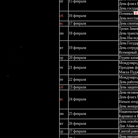
пт
15 февраля
День флага
День госуда
Починки
сб
16 февраля
День восста
вс
17 февраля
День спонта
Троян Зимн
пн
18 февраля
День транс
День Наслед
День Госуда
вт
19 февраля
День сотру
Всемирный 
ср
20 февраля
Пурим ката
Международ
чт
21 февраля
Праздник ф
Макха Пуд
Международ
пт
22 февраля
День работн
сб
23 февраля
День защитн
День незави
День флага
вс
24 февраля
Начало втор
День женщи
Национальн
пн
25 февраля
Карнавал в
День освоб
вт
26 февраля
Дни Айам-и
ср
27 февраля
Святой рав
День народн