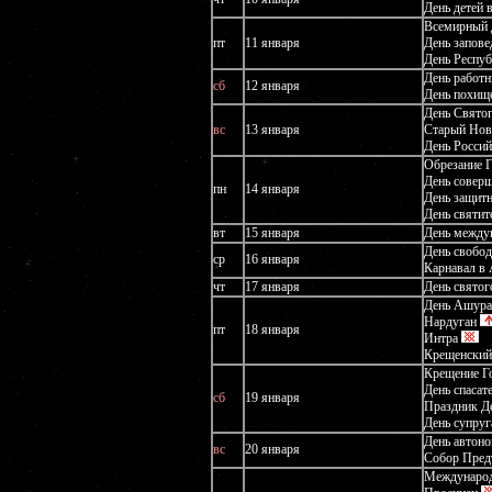
День детей 
Всемирный 
пт
11 января
День запове
День Респу
День работ
сб
12 января
День похищ
День Свято
вс
13 января
Cтарый Нов
День Россий
Обрезание 
День совер
пн
14 января
День защитн
День святит
вт
15 января
День между
День свобо
ср
16 января
Карнавал в 
чт
17 января
День свято
День Ашура
Нардуган
пт
18 января
Интра
Крещенский
Крещение Го
День спасат
сб
19 января
Праздник Де
День супруг
День автон
вс
20 января
Собор Предт
Международ