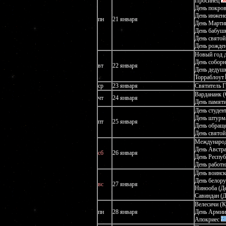
Просинец
День покро
День инжен
пн
21 января
День Марти
День бабуш
День свято
День рожде
Новый год 
День собор
вт
22 января
День дедуш
Торраблоут
ср
23 января
Святитель Г
Вардананк (
чт
24 января
День памяти
День студен
День штур
пт
25 января
День обраще
День свято
Международ
День Австр
сб
26 января
День Респу
День работ
День воинск
День белору
вс
27 января
Нинооба (Д
Савиндан (Д
Велесичи (К
пн
28 января
День Армии
Апокриес