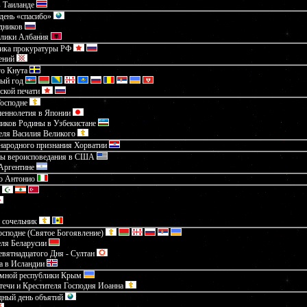
в Таиланде
день «спасибо»
дников
блики Албания
ника прокуратуры РФ
ений
го Кнута
ый год
ской печати
Господне
шеннолетия в Японии
иков Родины в Узбекистане
еля Василия Великого
народного признания Хорватии
ды вероисповедания в США
Аргентине
го Антонио
 сочельник
сподне (Святое Богоявление)
еля Беларусии
вятнадцатого Дня - Султан
а в Исландии
омной республики Крым
ечи и Крестителя Господня Иоанна
ный день объятий