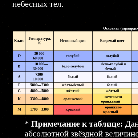
небесных тел.
Основная (гарвардс
Температура,
Класс
Истинный цвет
Видимый цвет
K
30 000—
O
голубой
голубой
60 000
10 000—
бело-голубой и
B
бело-голубой
30 000
белый
7300—
A
белый
белый
10 000
F
5800—7300
жёлто-белый
белый
G
4800—5800
жёлтый
жёлтый
желтовато-
K
3300—4800
оранжевый
оранжевый
оранжево-
M
1700—3300
красный
красный
*
Примечание к таблице:
Дан
абсолютной звёздной величино