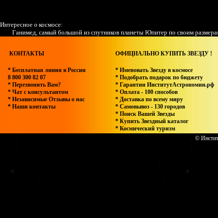
Интересное о космосе:
Ганимед, самый большой из спутников планеты Юпитер по своим размера
КОНТАКТЫ
ОФИЦИАЛЬНО КУПИТЬ ЗВЕЗДУ !
* Бесплатная линия в России
* Именовать Звезду в космосе
8 800 300 82 07
* Подобрать подарок по бюджету
* Перезвонить Вам?
* Гарантии ИнститутАстрономии.рф
* Чат с консультантом
* Оплата - 100 способов
* Независимые Отзывы о нас
* Доставка по всему миру
* Наши контакты
* Самовывоз - 130 городов
* Поиск Вашей Звезды
* Купить Звездный каталог
* Космический туризм
© Инстит