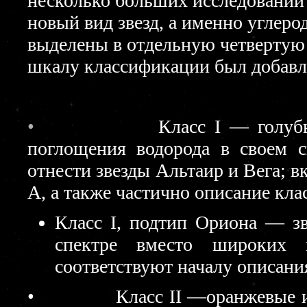
несколько больших исследований
новый вид звезд, а именно углер
выделены в отдельную четвертую г
шкалу классификации был добавл
•
Класс I — голуб
поглощения водорода в своем 
отнести звезды Альтаир и Вега; в
A, а также частично описание клас
Класс I, подтип Ориона — зв
спектре вместо широких 
соответствуют началу описани
• Класс II —оранжевые и жел