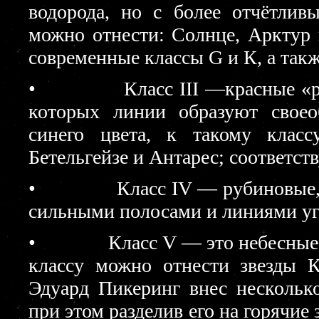
водорода, но с более отчётлив
можно отнести: Солнце, Арктур 
современные классы G и К, а так
• Класс III —красные «рубин
которых линии образуют свое
синего цвета, к такому клас
Бетельгейзе и Антарес; соответс
• Класс IV — рубиновые, или
сильными полосами и линиями уг
• Класс V — это небесные те
классу можно отнести звезды 
Эдуард Пикеринг внес несколько
при этом разделив его на горячие 