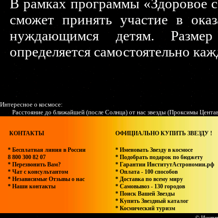
В рамках программы «Здоровое 
сможет принять участие в ока
нуждающимся детям. Разме
определяется самостоятельно ка
Интересное о космосе:
Расстояние до ближайшей (после Солнца) от нас звезды (Проксимы Центав
КОНТАКТЫ
ОФИЦИАЛЬНО КУПИТЬ ЗВЕЗДУ !
* Бесплатная линия в России
* Именовать Звезду в космосе
8 800 300 82 07
* Подобрать подарок по бюджету
* Перезвонить Вам?
* Гарантии ИнститутАстрономии.рф
* Чат с консультантом
* Оплата - 100 способов
* Независимые Отзывы о нас
* Доставка по всему миру
* Наши контакты
* Самовывоз - 130 городов
* Поиск Вашей Звезды
* Купить Звездный каталог
* Космический туризм