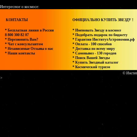
Интересное о космосе:
КОНТАКТЫ
ОФИЦИАЛЬНО КУПИТЬ ЗВЕЗДУ !
* Бесплатная линия в России
* Именовать Звезду в космосе
8 800 300 82 07
* Подобрать подарок по бюджету
* Перезвонить Вам?
* Гарантии ИнститутАстрономии.рф
* Чат с консультантом
* Оплата - 100 способов
* Независимые Отзывы о нас
* Доставка по всему миру
* Наши контакты
* Самовывоз - 130 городов
* Поиск Вашей Звезды
* Купить Звездный каталог
* Космический туризм
© Инстит
>