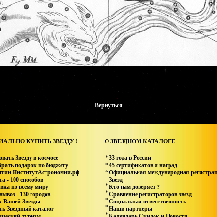
Вернуться
АЛЬНО КУПИТЬ ЗВЕЗДУ !
О ЗВЕЗДНОМ КАТАЛОГЕ
овать Звезду в космосе
*
33 года в России
брать подарок по бюджету
*
45 сертификатов и наград
нтии ИнститутАстрономии.рф
*
Официальная международная регистра
а - 100 способов
Звезд
*
авка по всему миру
Кто нам доверяет ?
*
вывоз - 130 городов
Сравнение регистраторов звезд
*
к Вашей Звезды
Социальная ответственность
*
ть Звездный каталог
Наши партнеры
*
ический туризм
Календарь Скидок и Новости