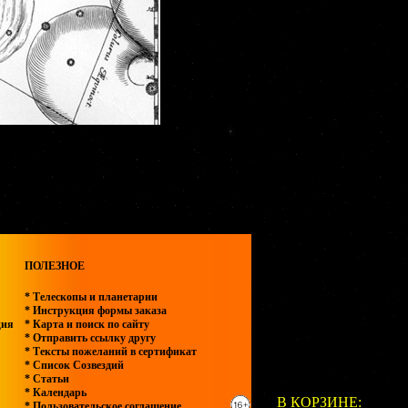
ПОЛЕЗНОЕ
* Телескопы и планетарии
* Инструкция формы заказа
ция
* Карта и поиск по сайту
* Отправить ссылку другу
* Тексты пожеланий в сертификат
* Список Созвездий
* Статьи
* Календарь
В КОРЗИНЕ:
* Пользовательское соглашение