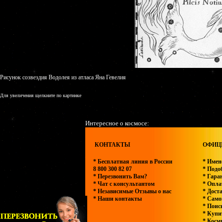
Рисунок созвездия Водолея из атласа Яна Гевелия
Для увеличения щелкните по картинке
Интересное о космосе:
КОНТАКТЫ
ОФИЦИ
* Бесплатная линия в России
* Имен
8 800 300 82 07
* Подо
* Перезвонить Вам?
* Гара
* Чат с консультантом
* Оплат
* Независимые Отзывы о нас
* Дост
* Наши контакты
* Само
* Поис
* Купи
* Косм