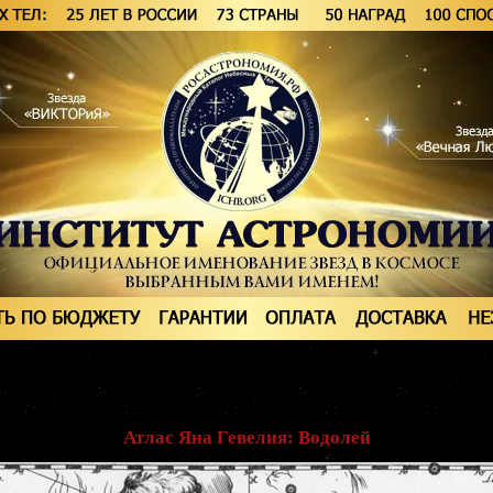
Атлас Яна Гевелия: Водолей