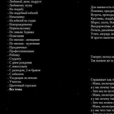
- Любимой, жене, подруге
- Любимому, мужу
Для пьянки есть т
- На свадьбу
Поминки, праздни
- На свадебный юбилей
Встреча, проводы
- Начальнику
Крестины, свадьба
- На юбилей по годам
Мороз, охота, Но
- Новорожденному
Выздоровленье, н
- Первокласснику
Печаль, раскаянье
- По знакам Зодиака
Успех, награда, н
- Пожелания
И просто пьянство
- По именам - женщинам
- По именам - мужчинам
- Праздничные
- Профессиональные
- Ребенку
Говорят, полоса н
- Студенту
Так выпьем же за
- С днем рождения
- С новосельем
- С разводом, 2-м браком
- С юбилеем
- Уходящим на пенсию
Спрашивает как-
- Учителю
- Мама, посмотри
- Цветочный гороскоп
а у нас почему та
- Все темы
- Зато мы по пуст
- Мама, посмотри
а у нас почему та
- Зато мы можем 
- Мама, посмотри,
а у нас чего там т