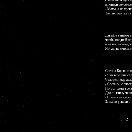
- Зато мы в пуст
а лошадь не сможе
- Мама, а на хрен
Так выпьем же за
Давайте выпьем за
чтобы поздней но
и на нас напали де
Но мы не смогли 
Слепил Бог из гли
- Что тебе еще сле
Человек подумал: в
- Слепи мне счаст
Но Бог, хотя все в
Дал он глину чело
- Слепи сам себе с
За наши успехи в 
-1-
-2-