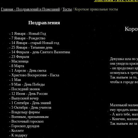
ЗАБРОНИРУЙТЕ СЕЙЧА
Главная - Поздравлений и Пожеланий
/
Тосты
/ Короткие прикольные тосты
Поздравления
Коро
- 1 Января - Новый Год
- 7 Января - Рождество
- 14 Января - старый Новый год
- 25 Января - Татьянин день
- 14 Февраля - день Святого Валентина
- 23 Февраля
Девушка шла по у
- Масленица
она увидела краси
- 8 Марта
- он продолжал ид
- 1 Апреля - День смеха
оглянулась в трети
- Христово Воскресение - Пасха
Так выпьем за то,
- 1 Мая
чтобы в городе в
- 9 Мая - День Победы
- Последний звонок
- 12 Июня - День России
- Выпускной вечер
- 1 Сентября - День знаний
Маленький мальчи
- 5 Октября - День учителя
ему продать шоко
- Владельцу фирмы
- А кого тебе, ма
- Военным, призывникам
- Конечно, мальчи
- Восточный гороскоп
Так выпьем же за 
- Гороскоп друидов
- Коллеге
- К подарку