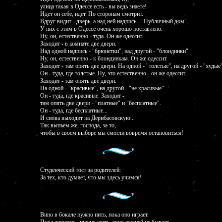
улица такая в Одессе есть - вы ведь знаете!
Идет он себе, идет. По сторонам смотрит.
Вдруг видит - дверь, а над ней надпись - "Публичный дом".
У них с этим в Одессе очень хорошо поставлено.
Ну, он, естественно - туда. Он же одессит.
Заходит - в комнате две двери.
Над одной надпись - "брюнетки", над другой - "блондинки".
Ну, он, естественно - к блондинкам. Он же одессит.
Заходит - там опять две двери. На одной - "толстые", на другой - "худые"
Он - туда, где толстые. Ну, это естественно - он же одессит.
Заходит - там опять две двери.
На одной - "красивые", на другой - "не красивые".
Он - туда, где красивые. Заходит -
там опять две двери - "платные" и "бесплатные".
Он - туда, где бесплатные...
И снова выходит на Дерибасовскую...
Так выпьем же, господа, за то,
чтобы в своем выборе мы смогли вовремя остановиться!
Студенческий тост за родителей:
За тех, кто думает, что мы здесь учимся!
Вино в бокале нужно пить, пока оно играет.