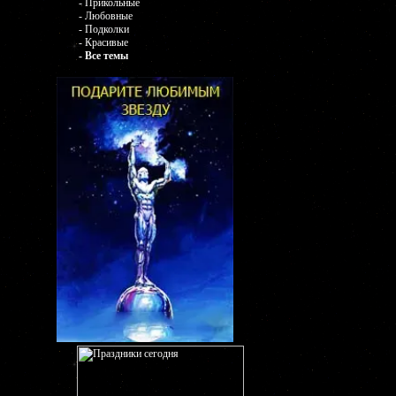
- Прикольные
- Любовные
- Подколки
- Красивые
- Все темы