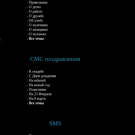
- Прикольные
- О детях
- О работе
- О дружбе
- Об учебе
- О мужчинах
- О женщинах
- О человеке
- Все темы
.
СМС поздравления
- К свадьбе
- С Днем рождения
- На юбилей
- На новый год
- Пожелания
- На 23 Февраля
- На 8 марта
- Все темы
SMS