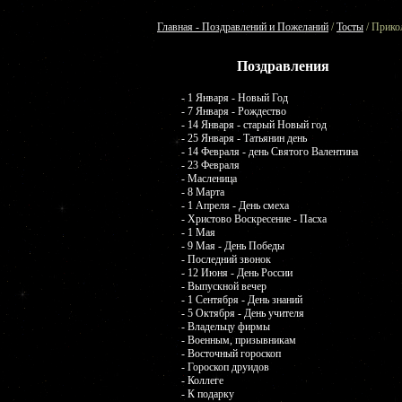
Главная - Поздравлений и Пожеланий
/
Тосты
/ Прико
Поздравления
- 1 Января - Новый Год
- 7 Января - Рождество
- 14 Января - старый Новый год
- 25 Января - Татьянин день
- 14 Февраля - день Святого Валентина
- 23 Февраля
- Масленица
- 8 Марта
- 1 Апреля - День смеха
- Христово Воскресение - Пасха
- 1 Мая
- 9 Мая - День Победы
- Последний звонок
- 12 Июня - День России
- Выпускной вечер
- 1 Сентября - День знаний
- 5 Октября - День учителя
- Владельцу фирмы
- Военным, призывникам
- Восточный гороскоп
- Гороскоп друидов
- Коллеге
- К подарку