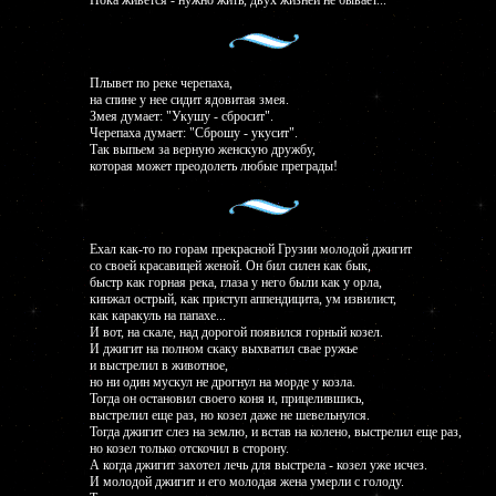
Пока живется - нужно жить, двух жизней не бывает...
Плывет по реке черепаха,
на спине у нее сидит ядовитая змея.
Змея думает: "Укушу - сбросит".
Черепаха думает: "Сброшу - укусит".
Так выпьем за верную женскую дружбу,
которая может преодолеть любые преграды!
Ехал как-то по горам прекрасной Грузии молодой джигит
со своей красавицей женой. Он бил силен как бык,
быстр как горная река, глаза у него были как у орла,
кинжал острый, как приступ аппендицита, ум извилист,
как каракуль на папахе...
И вот, на скале, над дорогой появился горный козел.
И джигит на полном скаку выхватил свае ружье
и выстрелил в животное,
но ни один мускул не дрогнул на морде у козла.
Тогда он остановил своего коня и, прицелившись,
выстрелил еще раз, но козел даже не шевельнулся.
Тогда джигит слез на землю, и встав на колено, выстрелил еще раз,
но козел только отскочил в сторону.
А когда джигит захотел лечь для выстрела - козел уже исчез.
И молодой джигит и его молодая жена умерли с голоду.