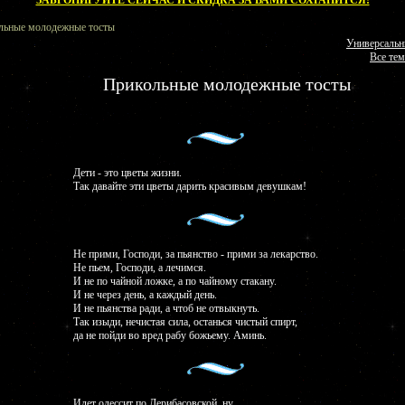
ЗАБРОНИРУЙТЕ СЕЙЧАС И СКИДКА ЗА ВАМИ СОХРАНИТСЯ!
льные молодежные тосты
Универсальн
Все тем
Прикольные молодежные тосты
Дети - это цветы жизни.
Так давайте эти цветы дарить красивым девушкам!
Не прими, Господи, за пьянство - прими за лекарство.
Не пьем, Господи, а лечимся.
И не по чайной ложке, а по чайному стакану.
И не через день, а каждый день.
И не пьянства ради, а чтоб не отвыкнуть.
Так изыди, нечистая сила, останься чистый спирт,
да не пойди во вред рабу божьему. Аминь.
Идет одессит по Дерибасовской, ну,