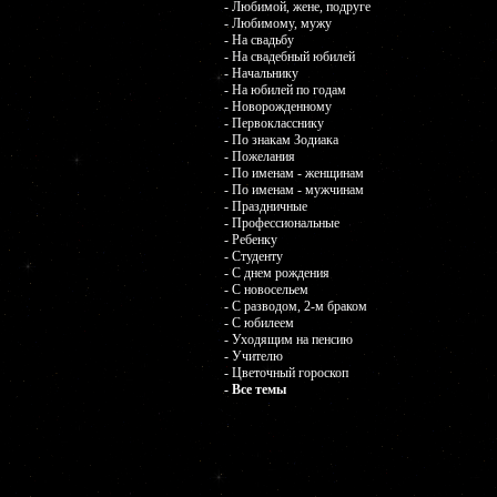
- Любимой, жене, подруге
- Любимому, мужу
- На свадьбу
- На свадебный юбилей
- Начальнику
- На юбилей по годам
- Новорожденному
- Первокласснику
- По знакам Зодиака
- Пожелания
- По именам - женщинам
- По именам - мужчинам
- Праздничные
- Профессиональные
- Ребенку
- Студенту
- С днем рождения
- С новосельем
- С разводом, 2-м браком
- С юбилеем
- Уходящим на пенсию
- Учителю
- Цветочный гороскоп
- Все темы