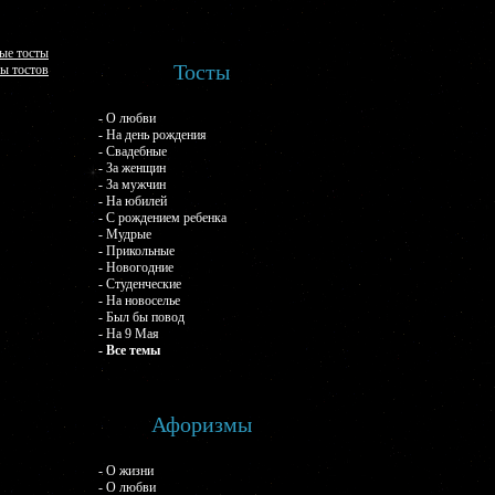
ые тосты
Тосты
ы тостов
- О любви
- На день рождения
- Свадебные
- За женщин
- За мужчин
- На юбилей
- С рождением ребенка
- Мудрые
- Прикольные
- Новогодние
- Студенческие
- На новоселье
- Был бы повод
- На 9 Мая
- Все темы
Афоризмы
- О жизни
- О любви