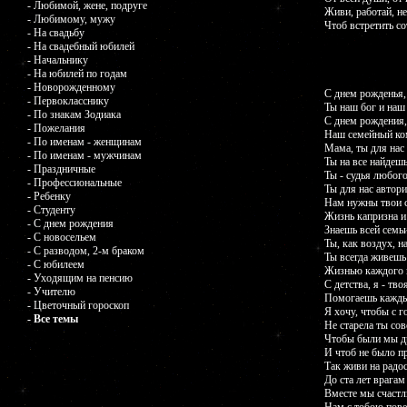
- Любимой, жене, подруге
Живи, работай, не
- Любимому, мужу
Чтоб встретить с
- На свадьбу
- На свадебный юбилей
- Начальнику
- На юбилей по годам
- Новорожденному
С днем рожденья,
- Первокласснику
Ты наш бог и наш
- По знакам Зодиака
С днем рождения,
- Пожелания
Наш семейный ко
- По именам - женщинам
Мама, ты для нас 
- По именам - мужчинам
Ты на все найдешь
- Праздничные
Ты - судья любого
- Профессиональные
Ты для нас автори
- Ребенку
Нам нужны твои 
- Студенту
Жизнь капризна и
- С днем рождения
Знаешь всей семьи
- С новосельем
Ты, как воздух, н
- С разводом, 2-м браком
Ты всегда живешь
- С юбилеем
Жизнью каждого и
- Уходящим на пенсию
С детства, я - тво
- Учителю
Помогаешь кажды
- Цветочный гороскоп
Я хочу, чтобы с 
- Все темы
Не старела ты сов
Чтобы были мы д
И чтоб не было п
Так живи на радо
До ста лет врагам
Вместе мы счастл