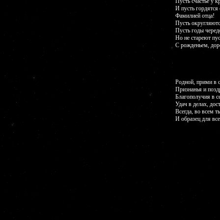
Пусть счастье у к
И пусть гордятся
Фамилией отца!
Пусть округляютс
Пусть годы черед
Но не стареют пу
С рожденьем, дор
Родной, прими в 
Признанья и позд
Благополучия в с
Удач в делах, дос
Всегда, во всем т
И образец для вс