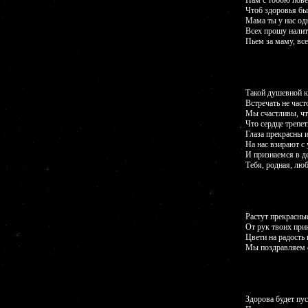
Нам с тобою пове
Чтоб здоровья бы
Мама ты у нас од
Всех прошу налит
Пьем за маму, все
Такой душевной 
Встречать не част
Мы счастливы, чт
Что сердце трепет
Глаза прекрасны и
На нас взирают с 
И признаемся в д
Тебя, родная, лю
Растут прекрасны
От рук твоих при
Цвети на радость 
Мы поздравляем 
Здорова будет пус