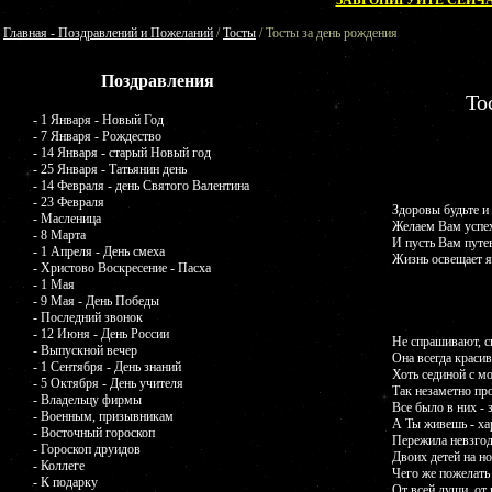
ЗАБРОНИРУЙТЕ СЕЙЧА
Главная - Поздравлений и Пожеланий
/
Тосты
/ Тосты за день рождения
Поздравления
То
- 1 Января - Новый Год
- 7 Января - Рождество
- 14 Января - старый Новый год
- 25 Января - Татьянин день
- 14 Февраля - день Святого Валентина
- 23 Февраля
Здоровы будьте и
- Масленица
Желаем Вам успех
- 8 Марта
И пусть Вам путе
- 1 Апреля - День смеха
Жизнь освещает яр
- Христово Воскресение - Пасха
- 1 Мая
- 9 Мая - День Победы
- Последний звонок
- 12 Июня - День России
Не спрашивают, с
- Выпускной вечер
Она всегда красив
- 1 Сентября - День знаний
Хоть сединой с 
- 5 Октября - День учителя
Так незаметно пр
- Владельцу фирмы
Все было в них - 
- Военным, призывникам
А Ты живешь - ха
- Восточный гороскоп
Пережила невзгод
- Гороскоп друидов
Двоих детей на но
- Коллеге
Чего же пожелать
- К подарку
От всей души, от 