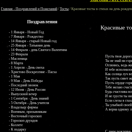
ЗАБРОНИРУЙТЕ СЕЙЧА
Главная - Поздравлений и Пожеланий
/
Тосты
/ Красивые тосты в стихах на день рожде
Поздравления
Красивые то
- 1 Января - Новый Год
- 7 Января - Рождество
- 14 Января - старый Новый год
- 25 Января - Татьянин день
- 14 Февраля - день Святого Валентина
- 23 Февраля
Пусть твоя дорога
- Масленица
Ты не знай ни горе
- 8 Марта
Оглянись, ведь ж
- 1 Апреля - День смеха
И тебе исполнилос
- Христово Воскресение - Пасха
Как солнца луч ве
- 1 Мая
Так пусть сияет ж
- 9 Мая - День Победы
Пусть сердце горя
- Последний звонок
Тебе желаю счасть
- 12 Июня - День России
Будь счастлива вс
- Выпускной вечер
И не грусти ты ни
- 1 Сентября - День знаний
Если слезы в глаз
- 5 Октября - День учителя
Ты улыбкой своей
- Владельцу фирмы
А верна одному л
- Военным, призывникам
- Восточный гороскоп
- Гороскоп друидов
- Коллеге
- К подарку
С днем рожденья,