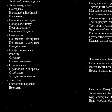
- Любимой, жене, подруге
Поздравляем от 
- Любимому, мужу
Тост поднять за т
- На свадьбу
Мы давно уже сп
- На свадебный юбилей
Пусть уходят все
- Начальнику
И печали пусть уй
- На юбилей по годам
Только радость теб
- Новорожденному
Твои годы пусть н
- Первокласснику
Будь веселой и сч
- По знакам Зодиака
И красивой, как с
- Пожелания
Пусть сопутствует
- По именам - женщинам
Каждый день и ка
- По именам - мужчинам
- Праздничные
- Профессиональные
- Ребенку
- Студенту
Желаем жизни без
- С днем рождения
Не волноваться б
- С новосельем
Всегда иметь весе
- С разводом, 2-м браком
Вовек не знать, гд
- С юбилеем
- Уходящим на пенсию
- Учителю
- Цветочный гороскоп
- Все темы
Счастливой(ым) бу
Любимой(ым) будь
Будь молодцом - 
Ведь чтобы ни был