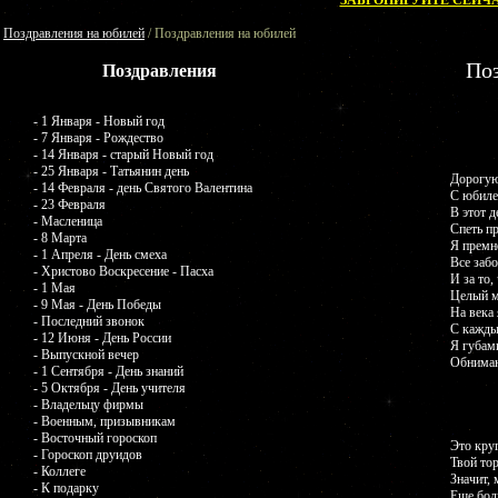
ЗАБРОНИРУЙТЕ СЕЙЧА
Поздравления на юбилей
/ Поздравления на юбилей
По
Поздравления
- 1 Января - Новый год
- 7 Января - Рождество
- 14 Января - старый Новый год
- 25 Января - Татьянин день
Дорогую
- 14 Февраля - день Святого Валентина
С юбиле
- 23 Февраля
В этот д
- Масленица
Спеть пр
- 8 Марта
Я премно
- 1 Апреля - День смеха
Все забо
- Христово Воскресение - Пасха
И за то,
- 1 Мая
Целый м
- 9 Мая - День Победы
На века 
- Последний звонок
С кажды
- 12 Июня - День России
Я губам
- Выпускной вечер
Обнимаю
- 1 Сентября - День знаний
- 5 Октября - День учителя
- Владельцу фирмы
- Военным, призывникам
- Восточный гороскоп
Это круг
- Гороскоп друидов
Твой то
- Коллеге
Значит, 
- К подарку
Еще бол