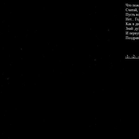
Что пож
Считай, 
Пусть во
Нет... Г
Как в дв
Знай: ду
И перву
Поздрав
-1-
-2-