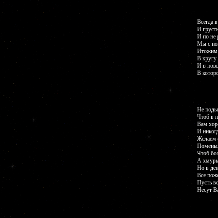
Всегда 
И грусть
И по не 
Мы с но
Итожим 
В кругу
И в нов
В котор
Не подыс
Чтоб в 
Вам хор
И никогд
Желаем с
Поменьш
Чтоб бо
А хмуры
Но в де
Все пож
Пусть в
Несут В