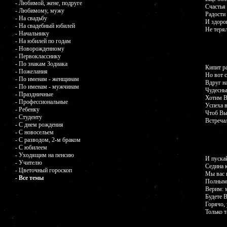
- Любимой, жене, подруге
Счастья 
- Любимому, мужу
Радости 
- На свадьбу
И здоро
- На свадебный юбилей
Не терял
- Начальнику
- На юбилей по годам
- Новорожденному
- Первокласснику
- По знакам Зодиака
Кипит р
- Пожелания
Но вот 
- По именам - женщинам
Вдруг на
- По именам - мужчинам
Чудесны
- Праздничные
Хотим В
- Профессиональные
Успеха в
- Ребенку
Чтоб Вы 
- Студенту
Встреча
- С днем рождения
- С новосельем
- С разводом, 2-м браком
- С юбилеем
- Уходящим на пенсию
И пускай
- Учителю
Седина к
- Цветочный гороскоп
Мы вас 
- Все темы
Полным 
Верим: 
Будете В
Горячо, 
Только т