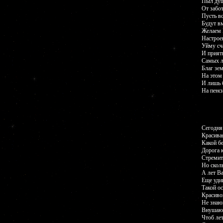
Пыл душ
От забот
Пусть вс
Будут в
Желаем 
Настрое
Уйму сча
И прият
Самых л
Благ зе
На этом
И лишь б
На пенс
Сегодня
Красивая
Какой бе
Дорога к
Стремит
Но скол
А лет Ва
Еще уди
Такой ос
Красиво
Не знаю
Внушающ
Чтоб лет