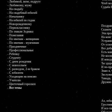
- Любимой, жене, подруге
Чтоб мол
- Любимому, мужу
Судьба В
- На свадьбу
- На свадебный юбилей
- Начальнику
- На юбилей по годам
- Новорожденному
Поздрав
- Первокласснику
Скажем 
- По знакам Зодиака
Эти про
- Пожелания
На коне 
- По именам - женщинам
Устраня
- По именам - мужчинам
От успех
- Праздничные
Все доб
- Профессиональные
Есть маш
- Ребенку
Не косне
- Студенту
И невед
- С днем рождения
Ты здор
- С новосельем
И по-пр
- С разводом, 2-м браком
Знаю я, 
- С юбилеем
Заслужил
- Уходящим на пенсию
Тамада, 
- Учителю
Дружно 
- Цветочный гороскоп
- Все темы
Ax, юби
Грустинк
И все-та