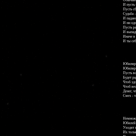
Обычаям 
И пусть
Пусть с
Судьба 
И падаю
И ни одн
Пусть ра
И выпад
Иначе в
И ты се
Юбилярш
Юбилярш
Пусть в
Будет ра
Чтоб здо
Чтоб вес
Денег, ч
Смех - т
Немножк
Юбилей 
Уходят 
Их тольк