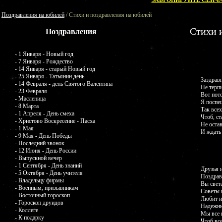
ЗАБРОНИРУЙТЕ СЕЙЧА
Поздравления на юбилей
/ Стихи и поздравления на юбилей
Стихи 
Поздравления
- 1 Января - Новый год
- 7 Января - Рождество
- 14 Января - старый Новый год
- 25 Января - Татьянин день
Заздравн
- 14 Февраля - день Святого Валентина
Не терпи
- 23 Февраля
Вот пот
- Масленица
Я поспе
- 8 Марта
Так всех
- 1 Апреля - День смеха
Чтоб, ст
- Христово Воскресение - Пасха
Не остав
- 1 Мая
И ждать
- 9 Мая - День Победы
- Последний звонок
- 12 Июня - День России
- Выпускной вечер
- 1 Сентября - День знаний
Друзья и
- 5 Октября - День учителя
Поздрави
- Владельцу фирмы
Вы света
- Военным, призывникам
Советы 
- Восточный гороскоп
Любит и
- Гороскоп друидов
Надежны
- Коллеге
Мы все 
- К подарку
Чтоб все