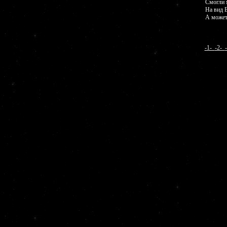
Смогли м
На вид В
А может,
-1-
-2-