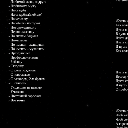
- Любимой, жене, подруге
- Любимому, мужу
- На свадьбу
- На свадебный юбилей
- Начальнику
Желаю к
- На юбилей по годам
Как солн
- Новорожденному
Пусть в 
- Первокласснику
В душе 
- По знакам Зодиака
Пусть д
- Пожелания
Пусть сч
- По именам - женщинам
И пусть 
- По именам - мужчинам
Как сол
- Праздничные
- Профессиональные
- Ребенку
- Студенту
- С днем рождения
Пусть в
- С новосельем
Весомую
- С разводом, 2-м браком
Пусть се
- С юбилеем
И пусть
- Уходящим на пенсию
От добро
- Учителю
- Цветочный гороскоп
- Все темы
Желаю сч
Чтоб час
Чтоб сол
А горе 