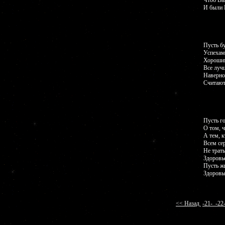
Чтоб Ва
И были 
Пусть б
Успехам
Хорошим
Все лучш
Наверно
Считают
Пусть го
О том, ч
А тем, к
Всем се
Не трать
Здоровье
Пусть жи
Здоровья
<< Назад
-21-
-2