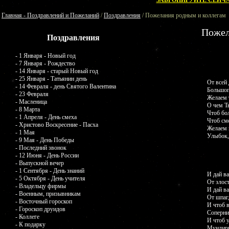
ЗАБРОНИРУЙТЕ СЕЙЧА
Главная - Поздравлений и Пожеланий
/
Поздравления
/ Пожелания родным и коллегам
Пожел
Поздравления
- 1 Января - Новый год
- 7 Января - Рождество
- 14 Января - старый Новый год
- 25 Января - Татьянин день
От всей
- 14 Февраля - день Святого Валентина
Большого
- 23 Февраля
Желаем 
- Масленица
О чем Т
- 8 Марта
Чтоб бол
- 1 Апреля - День смеха
Чтоб см
- Христово Воскресение - Пасха
Желаем 
- 1 Мая
Улыбок,
- 9 Мая - День Победы
- Последний звонок
- 12 Июня - День России
- Выпускной вечер
- 1 Сентября - День знаний
И дай ва
- 5 Октября - День учителя
От злос
- Владельцу фирмы
И дай ва
- Военным, призывникам
От шпаг
- Восточный гороскоп
И чтоб 
- Гороскоп друидов
Соперни
- Коллеге
И чтоб у
- К подарку
Мундиры