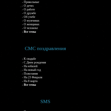
- Прикольные
- О детях
- О работе
- О дружбе
- Об учебе
- О мужчинах
- О женщинах
- О человеке
- Все темы
СМС поздравления
- К свадьбе
- С Днем рождения
- На юбилей
- На новый год
- Пожелания
- На 23 Февраля
- На 8 марта
- Все темы
SMS