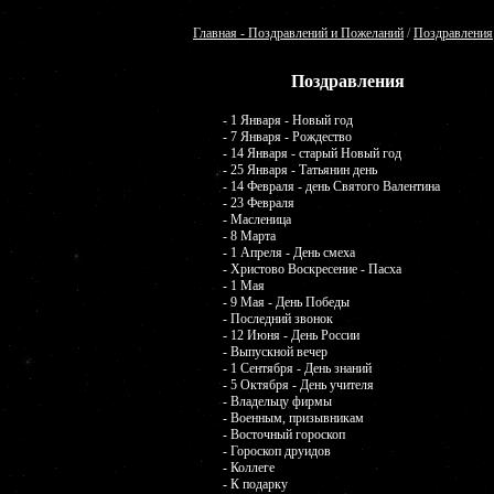
Главная - Поздравлений и Пожеланий
/
Поздравления
Поздравления
- 1 Января - Новый год
- 7 Января - Рождество
- 14 Января - старый Новый год
- 25 Января - Татьянин день
- 14 Февраля - день Святого Валентина
- 23 Февраля
- Масленица
- 8 Марта
- 1 Апреля - День смеха
- Христово Воскресение - Пасха
- 1 Мая
- 9 Мая - День Победы
- Последний звонок
- 12 Июня - День России
- Выпускной вечер
- 1 Сентября - День знаний
- 5 Октября - День учителя
- Владельцу фирмы
- Военным, призывникам
- Восточный гороскоп
- Гороскоп друидов
- Коллеге
- К подарку