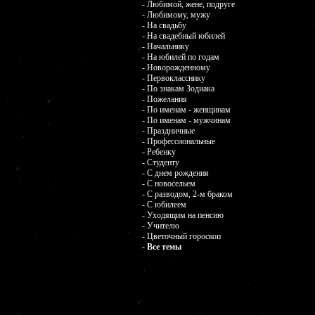
- Любимой, жене, подруге
- Любимому, мужу
- На свадьбу
- На свадебный юбилей
- Начальнику
- На юбилей по годам
- Новорожденному
- Первокласснику
- По знакам Зодиака
- Пожелания
- По именам - женщинам
- По именам - мужчинам
- Праздничные
- Профессиональные
- Ребенку
- Студенту
- С днем рождения
- С новосельем
- С разводом, 2-м браком
- С юбилеем
- Уходящим на пенсию
- Учителю
- Цветочный гороскоп
- Все темы