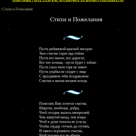
ЗАБРОНИРУЙТЕ СЕЙЧАС И СКИДКА ЗА ВАМИ СОХРАНИТСЯ!
/ Стихи и Пожелания
Стихи и Пожелания
Пусть рябиновой красной звездою
Твое счастье горит над тобою
Пусть все милое, все дорогое,
Все что хочешь - пусть будет с тобою
Пусть глаза твои горя не знают
Пусть улыбка не сходит с лица
С праздником тебя поздравляем
Счастья в жизни желаем всегда.
Пожелать Вам хочется счастья,
Широты, изобилья, добра,
Чтоб сегодня жилось интересней,
Чем минутой назад, чем вчера.
Чтоб в душе теплота не угасла,
Чтобы сердцу стучать да стучать,
И такого огромного счастья,
Чтоб руками его не объять.