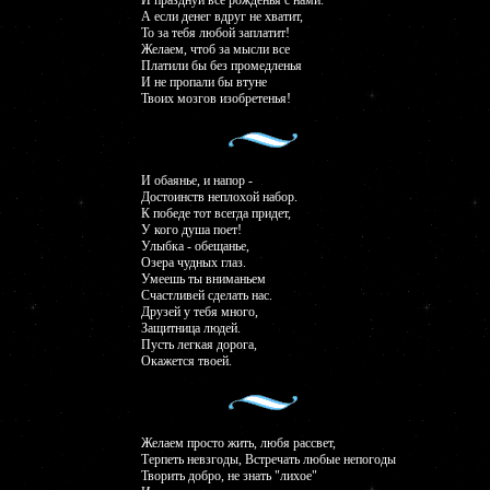
И празднуй все рожденья с нами.
А если денег вдруг не хватит,
То за тебя любой заплатит!
Желаем, чтоб за мысли все
Платили бы без промедленья
И не пропали бы втуне
Твоих мозгов изобретенья!
И обаянье, и напор -
Достоинств неплохой набор.
К победе тот всегда придет,
У кого душа поет!
Улыбка - обещанье,
Озера чудных глаз.
Умеешь ты вниманьем
Счастливей сделать нас.
Друзей у тебя много,
Защитница людей.
Пусть легкая дорога,
Окажется твоей.
Желаем просто жить, любя рассвет,
Терпеть невзгоды, Встречать любые непогоды
Творить добро, не знать "лихое"