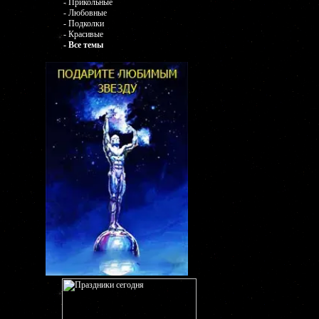
- Прикольные
- Любовные
- Подколки
- Красивые
- Все темы