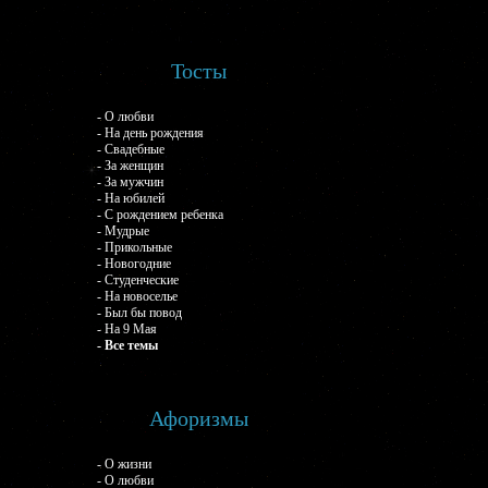
Тосты
- О любви
- На день рождения
- Свадебные
- За женщин
- За мужчин
- На юбилей
- С рождением ребенка
- Мудрые
- Прикольные
- Новогодние
- Студенческие
- На новоселье
- Был бы повод
- На 9 Мая
- Все темы
Афоризмы
- О жизни
- О любви