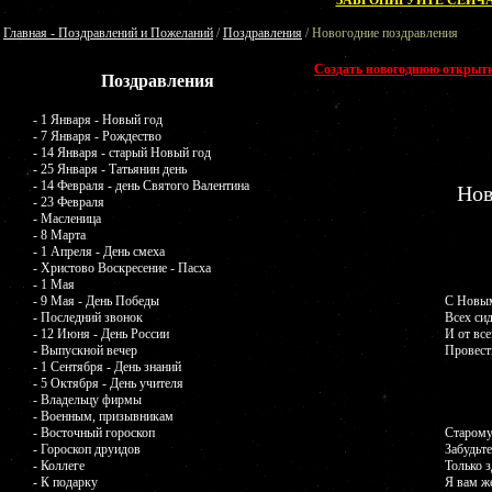
ЗАБРОНИРУЙТЕ СЕЙЧА
Главная - Поздравлений и Пожеланий
/
Поздравления
/ Новогодние поздравления
Создать новогоднюю открыт
Поздравления
- 1 Января - Новый год
- 7 Января - Рождество
- 14 Января - старый Новый год
- 25 Января - Татьянин день
- 14 Февраля - день Святого Валентина
Нов
- 23 Февраля
- Масленица
- 8 Марта
- 1 Апреля - День смеха
- Христово Воскресение - Пасха
- 1 Мая
- 9 Мая - День Победы
С Новым
- Последний звонок
Всех си
- 12 Июня - День России
И от вс
- Выпускной вечер
Провести
- 1 Сентября - День знаний
- 5 Октября - День учителя
- Владельцу фирмы
- Военным, призывникам
- Восточный гороскоп
Старому 
- Гороскоп друидов
Забудьт
- Коллеге
Только з
- К подарку
Я вам ж