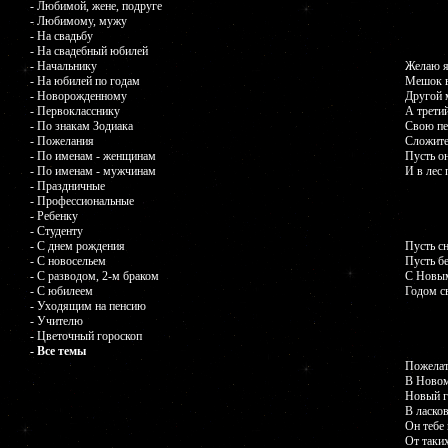
- Любимой, жене, подруге
- Любимому, мужу
- На свадьбу
- На свадебный юбилей
- Начальнику
Желаю я
- На юбилей по годам
Мешок в
- Новорожденному
Другой 
- Первокласснику
А трети
- По знакам Зодиака
Свою пе
- Пожелания
Сложите
- По именам - женщинам
Пусть он
- По именам - мужчинам
И в лес 
- Праздничные
- Профессиональные
- Ребенку
- Студенту
- С днем рождения
Пусть с
- С новосельем
Пусть б
- С разводом, 2-м браком
С Новым
- С юбилеем
Годом с
- Уходящим на пенсию
- Учителю
- Цветочный гороскоп
- Все темы
Пожелат
В Новом
Новый г
В ласков
Он тебе 
От таких