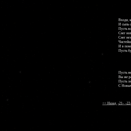
Входи, 
И сыпь 
Пусть вс
Снег нов
Снег не
Чистейш
И в пом
Пусть б
Пусть н
Вы же р
Пусть зи
С Новым
<< Назад
-21-
-2