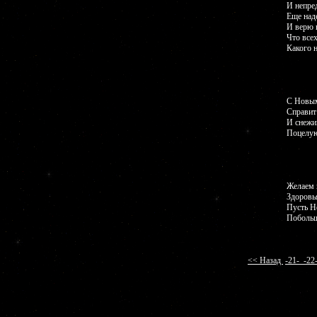
И непре
Еще над
И верю в
Что всех
Какого 
С Новым
Справит
И снежин
Поцелую
Желаем 
Здоровь
Пусть Н
Побольш
<< Назад
-21-
-2