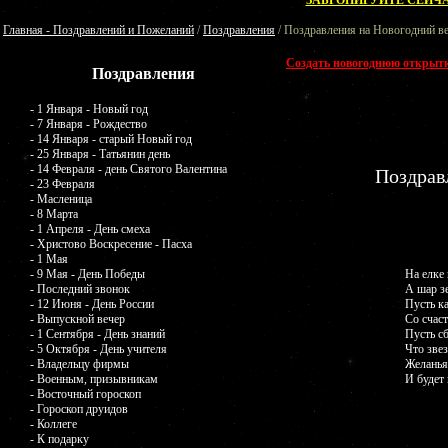
ЗАБРОНИРУЙТЕ СЕЙЧА
Главная - Поздравлений и Пожеланий
/
Поздравления
/ Поздравления на Новогодний в
Создать новогоднюю открыт
Поздравления
- 1 Января - Новый год
- 7 Января - Рождество
- 14 Января - старый Новый год
- 25 Января - Татьянин день
- 14 Февраля - день Святого Валентина
Поздрав
- 23 Февраля
- Масленица
- 8 Марта
- 1 Апреля - День смеха
- Христово Воскресение - Пасха
- 1 Мая
- 9 Мая - День Победы
На елке 
- Последний звонок
А шар зе
- 12 Июня - День России
Пусть к
- Выпускной вечер
Со счас
- 1 Сентября - День знаний
Пусть сб
- 5 Октября - День учителя
Что зве
- Владельцу фирмы
Желанья
- Военным, призывникам
И будет 
- Восточный гороскоп
- Гороскоп друидов
- Коллеге
- К подарку