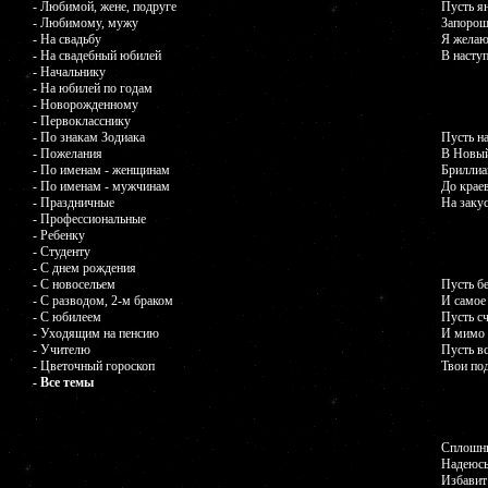
- Любимой, жене, подруге
Пусть я
- Любимому, мужу
Запорош
- На свадьбу
Я желаю
- На свадебный юбилей
В насту
- Начальнику
- На юбилей по годам
- Новорожденному
- Первокласснику
- По знакам Зодиака
Пусть н
- Пожелания
В Новый
- По именам - женщинам
Бриллиа
- По именам - мужчинам
До краев
- Праздничные
На закус
- Профессиональные
- Ребенку
- Студенту
- С днем рождения
- С новосельем
Пусть б
- С разводом, 2-м браком
И самое
- С юбилеем
Пусть сч
- Уходящим на пенсию
И мимо 
- Учителю
Пусть в
- Цветочный гороскоп
Твои по
- Все темы
Сплошны
Надеюсь
Избавит 