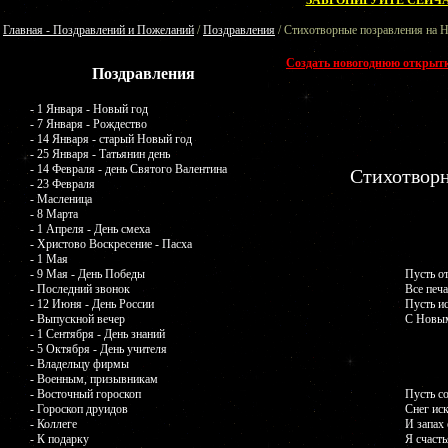
ЗАБРОНИРУЙТЕ СЕЙЧА
Главная - Поздравлений и Пожеланий
/
Поздравления
/ Стихотворные позравления на 
Создать новогоднюю открыт
Поздравления
- 1 Января - Новый год
- 7 Января - Рождество
- 14 Января - старый Новый год
- 25 Января - Татьянин день
- 14 Февраля - день Святого Валентина
Стихотворн
- 23 Февраля
- Масленица
- 8 Марта
- 1 Апреля - День смеха
- Христово Воскресение - Пасха
- 1 Мая
- 9 Мая - День Победы
Пусть о
- Последний звонок
Все печа
- 12 Июня - День России
Пусть ис
- Выпускной вечер
С Новым
- 1 Сентября - День знаний
- 5 Октября - День учителя
- Владельцу фирмы
- Военным, призывникам
- Восточный гороскоп
Пусть со
- Гороскоп друидов
Снег иск
- Коллеге
И запах 
- К подарку
Я счасть