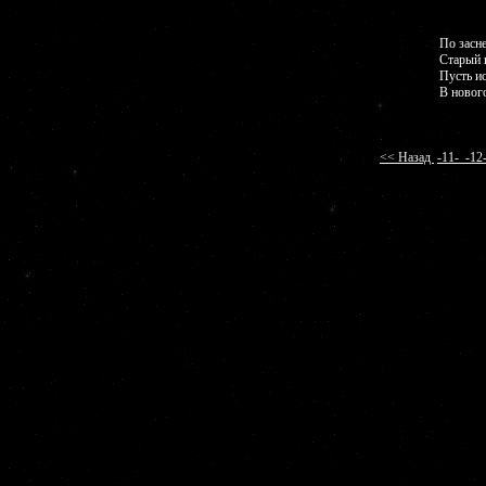
По засн
Старый 
Пусть ис
В новог
<< Назад
-11-
-1