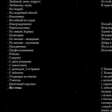
- Любимой, жене, подруге
От всей
- Любимому, мужу
В чудес
- На свадьбу
- На свадебный юбилей
- Начальнику
- На юбилей по годам
- Новорожденному
Пускай 
- Первокласснику
Встречае
- По знакам Зодиака
Удачей 
- Пожелания
Везение
- По именам - женщинам
Полны п
- По именам - мужчинам
Добра и
- Праздничные
Пусть н
- Профессиональные
Исполни
- Ребенку
- Студенту
- С днем рождения
- С новосельем
- С разводом, 2-м браком
С Новым
- С юбилеем
С Новым
- Уходящим на пенсию
С песней
- Учителю
с шуткой
- Цветочный гороскоп
с хоров
- Все темы
С небос
полным 
с белым 
с блеск
елочных
с верой 
новых д