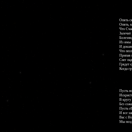
Опять с
Опять, к
Что Сча
Залечит 
Болезни,
Из ямы 
И докажу
Что песе
Припав 
Снег па
Грядет е
Когда гр
Пусть н
Искрист
В кругу
Без сож
Пусть с
И все з
Вас с Н
Мы позд