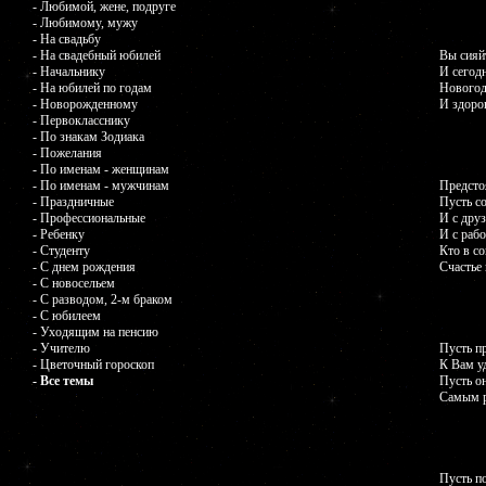
- Любимой, жене, подруге
- Любимому, мужу
- На свадьбу
- На свадебный юбилей
Вы сияйт
- Начальнику
И сегодн
- На юбилей по годам
Новогод
- Новорожденному
И здоров
- Первокласснику
- По знакам Зодиака
- Пожелания
- По именам - женщинам
- По именам - мужчинам
Предсто
- Праздничные
Пусть со
- Профессиональные
И с друз
- Ребенку
И с рабо
- Студенту
Кто в со
- С днем рождения
Счастье 
- С новосельем
- С разводом, 2-м браком
- С юбилеем
- Уходящим на пенсию
- Учителю
Пусть п
- Цветочный гороскоп
К Вам уд
- Все темы
Пусть о
Самым р
Пусть п