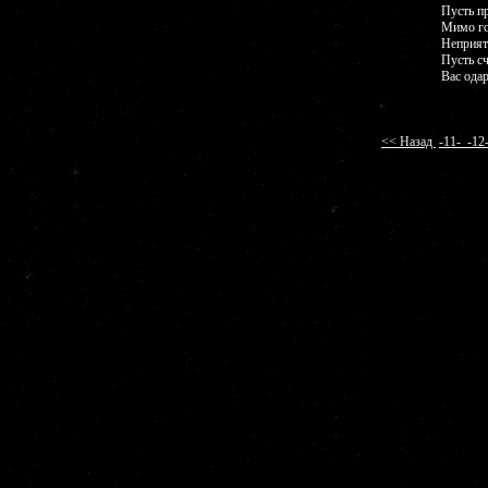
Пусть п
Мимо го
Неприятн
Пусть с
Вас ода
<< Назад
-11-
-1