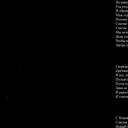
На мину
Год ухо
И обратн
Меж год
Потому,
Счастье 
Счастье 
Мы жела
Доли сх
Чтобы в
Завтра л
Сверкаю
Цветных
И все, ч
Пускай 
Пусть х
Зима не 
И радост
И счасть
С Новым
Счастья 
Новый г