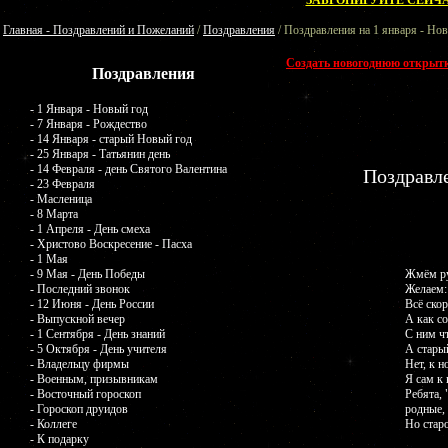
ЗАБРОНИРУЙТЕ СЕЙЧА
Главная - Поздравлений и Пожеланий
/
Поздравления
/ Поздравления на 1 января - Но
Создать новогоднюю открыт
Поздравления
- 1 Января - Новый год
- 7 Января - Рождество
- 14 Января - старый Новый год
- 25 Января - Татьянин день
- 14 Февраля - день Святого Валентина
Поздравле
- 23 Февраля
- Масленица
- 8 Марта
- 1 Апреля - День смеха
- Христово Воскресение - Пасха
- 1 Мая
- 9 Мая - День Победы
Жмём ру
- Последний звонок
Желаем:
- 12 Июня - День России
Всё скор
- Выпускной вечер
А как с
- 1 Сентября - День знаний
С ним ч
- 5 Октября - День учителя
А старый
- Владельцу фирмы
Нет, к н
- Военным, призывникам
Я сам к 
- Восточный гороскоп
Ребята,
- Гороскоп друидов
родные,
- Коллеге
Но старо
- К подарку