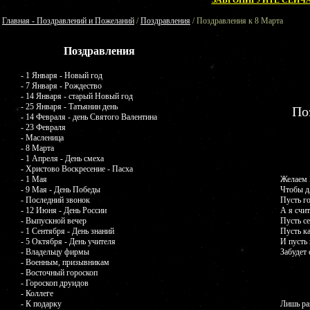
ЗАБРОНИРУЙТЕ СЕЙЧА
Главная - Поздравлений и Пожеланий
/
Поздравления
/ Поздравления к 8 Марта
Поздравления
- 1 Января - Новый год
- 7 Января - Рождество
- 14 Января - старый Новый год
- 25 Января - Татьянин день
По
- 14 Февраля - день Святого Валентина
- 23 Февраля
- Масленица
- 8 Марта
- 1 Апреля - День смеха
- Христово Воскресение - Пасха
- 1 Мая
Желаем 
- 9 Мая - День Победы
Чтобы д
- Последний звонок
Пусть го
- 12 Июня - День России
А я счи
- Выпускной вечер
Пусть се
- 1 Сентября - День знаний
Пусть к
- 5 Октября - День учителя
И пусть
- Владельцу фирмы
Забудет 
- Военным, призывникам
- Восточный гороскоп
- Гороскоп друидов
- Коллеге
- К подарку
Лишь раз