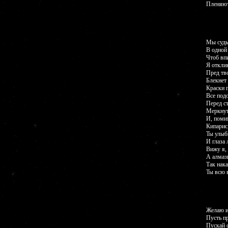
Пленяют
Мы судь
В одной
Чтоб вп
Я откли
Пред тв
Блекнет 
Краски г
Все под
Перед с
Меркнут
И, поми
Кипарис,
Ты улыб
И глаза 
Вижу я, 
А алмаз
Так нак
Ты всю 
Желаю и
Пусть п
Пускай 