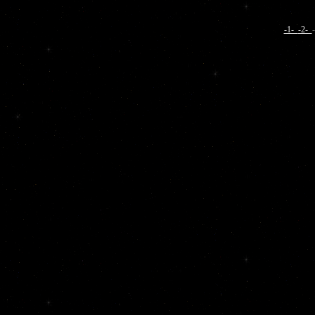
-1-
-2-