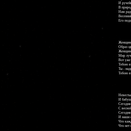
И ручейк
В природ
Нам радо
Весенни
Его пода
Женщина 
Образ ц
Женщина 
Мир луч
Вот уже 
Тобою я
Ты - над
Тобою я
Невесты
И бабуш
Сегодня
С весно
Сегодня
И наши с
Что каж
Что нет 