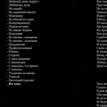
- Любимой, жене, подруге
Как хоро
- Любимому, мужу
Прогони
- На свадьбу
На тяго
- На свадебный юбилей
Привыкл
- Начальнику
Вокруг 
- На юбилей по годам
Работа, 
- Новорожденному
По жизн
- Первокласснику
Как тру
- По знакам Зодиака
Из серы
- Пожелания
Как тру
- По именам - женщинам
Судьбе в
- По именам - мужчинам
Но кром
- Праздничные
И на ког
- Профессиональные
Самих с
- Ребенку
И убедит
- Студенту
Весна, и
- С днем рождения
Пускай п
- С новосельем
Любви, 
- С разводом, 2-м браком
Душе и с
- С юбилеем
- Уходящим на пенсию
- Учителю
- Цветочный гороскоп
- Все темы
Твои лю
Согрею 
В день 
Они прек
И пусть
И сбуду
И сердц