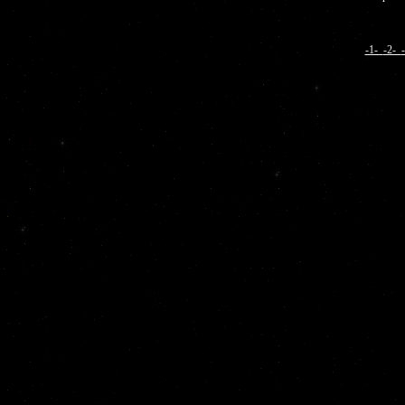
-1-
-2-