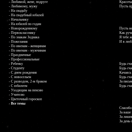
- Любимой, жене, подруге
Красоты
- Любимому, мужу
Пусть п
- На свадьбу
- На свадебный юбилей
- Начальнику
- На юбилей по годам
- Новорожденному
Пусть н
- Первокласснику
Как руче
- По знакам Зодиака
Я тебе 
- Пожелания
И в люб
- По именам - женщинам
- По именам - мужчинам
- Праздничные
- Профессиональные
- Ребенку
Будь сча
- Студенту
Будь сча
- С днем рождения
Качаясь
- С новосельем
Будь сча
- С разводом, 2-м браком
За пись
- С юбилеем
Будь сча
- Уходящим на пенсию
- Учителю
- Цветочный гороскоп
- Все темы
Спасибо
За ваше 
За лишни
За день