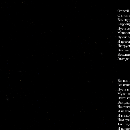
От всей
С этим 
Вам здор
Радующе
Пусть же
Жаворон
Лучик л
И цвето
Не груст
Вам на с
Веселите
Этот ден
Вы нам 
Вы наше 
Пусть в 
Мужчины
Пусть к
Вам дари
На счаст
И на улы
И в ваш
Нам суж
Так буд
И принос