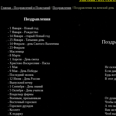
ЗАБРОНИРУЙТЕ СЕЙЧА
Главная - Поздравлений и Пожеланий
/
Поздравления
/ Поздравления на женский день
Поздравления
- 1 Января - Новый год
- 7 Января - Рождество
- 14 Января - старый Новый год
- 25 Января - Татьянин день
Поздр
- 14 Февраля - день Святого Валентина
- 23 Февраля
- Масленица
- 8 Марта
- 1 Апреля - День смеха
- Христово Воскресение - Пасха
- 1 Мая
Не скло
- 9 Мая - День Победы
Если даж
- Последний звонок
Будь все
- 12 Июня - День России
В этот д
- Выпускной вечер
- 1 Сентября - День знаний
- 5 Октября - День учителя
- Владельцу фирмы
- Военным, призывникам
От души
- Восточный гороскоп
Чтобы п
- Гороскоп друидов
А что ма
- Коллеге
Вам жел
- К подарку
Чтоб вы