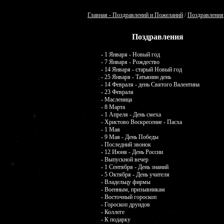
Главная - Поздравлений и Пожеланий
/
Поздравления
Поздравления
- 1 Января - Новый год
- 7 Января - Рождество
- 14 Января - старый Новый год
- 25 Января - Татьянин день
- 14 Февраля - день Святого Валентина
- 23 Февраля
- Масленица
- 8 Марта
- 1 Апреля - День смеха
- Христово Воскресение - Пасха
- 1 Мая
- 9 Мая - День Победы
- Последний звонок
- 12 Июня - День России
- Выпускной вечер
- 1 Сентября - День знаний
- 5 Октября - День учителя
- Владельцу фирмы
- Военным, призывникам
- Восточный гороскоп
- Гороскоп друидов
- Коллеге
- К подарку