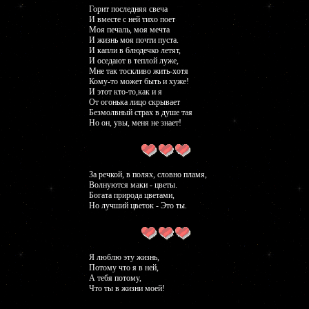
Горит последняя свеча
И вместе с ней тихо поет
Моя печаль, моя мечта
И жизнь моя почти пуста.
И капли в блюдечко летят,
И оседают в теплой луже,
Мне так тоскливо жить-хотя
Кому-то может быть и хуже!
И этот кто-то,как и я
От огонька лицо скрывает
Безмолвный страх в душе тая
Но он, увы, меня не знает!
За речкой, в полях, словно пламя,
Волнуются маки - цветы.
Богата природа цветами,
Но лучший цветок - Это ты.
Я люблю эту жизнь,
Потому что я в ней,
А тебя потому,
Что ты в жизни моей!