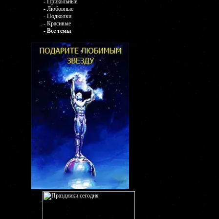
- Прикольные
- Любовные
- Подколки
- Красивые
- Все темы