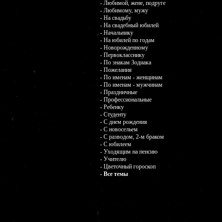
- Любимой, жене, подруге
- Любимому, мужу
- На свадьбу
- На свадебный юбилей
- Начальнику
- На юбилей по годам
- Новорожденному
- Первокласснику
- По знакам Зодиака
- Пожелания
- По именам - женщинам
- По именам - мужчинам
- Праздничные
- Профессиональные
- Ребенку
- Студенту
- С днем рождения
- С новосельем
- С разводом, 2-м браком
- С юбилеем
- Уходящим на пенсию
- Учителю
- Цветочный гороскоп
- Все темы