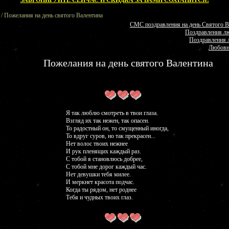
ЗАБРОНИРУЙТЕ СЕЙЧАС И СКИДКА ЗА ВАМИ СОХРАНИТСЯ!
/ Пожелания на день святого Валентина
СМС поздравления на день Святого В
Поздравления 
Поздравления
Любов
Пожелания на день святого Валентина
Я так люблю смотреть в твои глаза.
Взгляд их так нежен, так опасен.
То радостный он, то смущенный иногда,
То вдруг суров, но так прекрасен...
Нет волос твоих нежнее
И рук пленящих каждый раз.
С тобой я становлюсь добрее,
С тобой мне дорог каждый час.
Нет девушки тебя милее.
И меркнет красота подчас.
Когда ты рядом, нет роднее
Тебя и чудных твоих глаз.