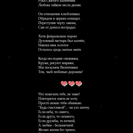
Рука Святого Валентина
Любовь тайком несла двоим.
Он отношения влюбленных
Обрядом в церкви освящал.
Переступив черту закона,
Сам от доноса пострадал.
Хотя февральскою порою
Духовный пастырь был казнён,
Навеки имя золотое
Осталось средь святых имён.
Когда последние снежинки,
Кружа, рисуют миражи,
Мы посылаем Валентинки
Тем, чьей любовью дорожим!
Что пожелать тебе, не знаю!
Повторятся опять не хочу.
Просто нежно тебя обнимаю.
"Будь счастливой", - на ухо шепчу.
Если неба, то синего,
Если друга, то сильного,
Если дружбы, то вечной,
А любви - бесконечной.
Желаю жизни без тревог,