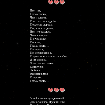
Все - им,
Глазам твоим,
Чем я владел,
И все, что мне судьба
Подаст на старость…
Все, что я раздавал,
Все, что осталось,
Чего я жаждал
И о чем я пел
Все - им,
Глазам твоим…
Им верю я,
Им все прощаю я.
И даже, если из-за них погибну,
Я им молюсь,
Я им слагаю гимны.
Мои стихи,
Любовь,
Вся жизнь моя -
В дар им,
Глазам твоим…
У сей истории путь длинный.
Давно то было. Древний Рим.