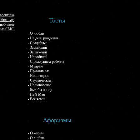
алентина
Тосты
любимому
 любимой
ные СМС
- О любви
- На день рождения
- Свадебные
- За женщин
- За мужчин
- На юбилей
- С рождением ребенка
- Мудрые
- Прикольные
- Новогодние
- Студенческие
- На новоселье
- Был бы повод
- На 9 Мая
- Все темы
Афоризмы
- О жизни
- О любви