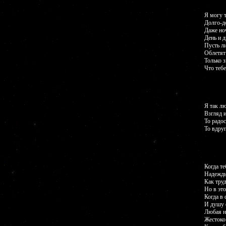
Я могу т
Долго-д
Даже но
День и д
Пусть л
Облетят 
Только з
Что тебе
Я так лю
Взгляд и
То радо
То вдруг
Когда те
Надежды
Как труд
Но в это
Когда в
И душу 
Любая н
Жестоко 