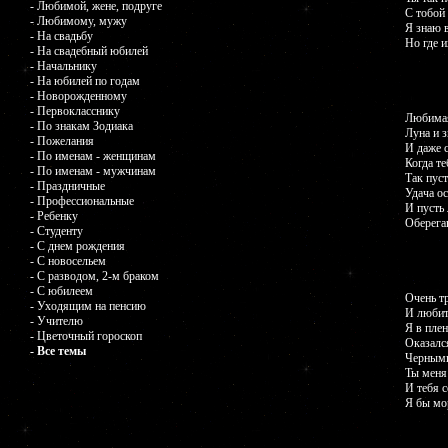
- Любимой, жене, подруге
С тобой 
- Любимому, мужу
Я знаю в
- На свадьбу
Но где и
- На свадебный юбилей
- Начальнику
- На юбилей по годам
- Новорожденному
- Первокласснику
Любимая
- По знакам Зодиака
Луна и 
- Пожелания
И даже 
- По именам - женщинам
Когда те
- По именам - мужчинам
Так пуст
- Праздничные
Удача о
- Профессиональные
И пусть
- Ребенку
Оберега
- Студенту
- С днем рождения
- С новосельем
- С разводом, 2-м браком
- С юбилеем
Очень тр
- Уходящим на пенсию
И любит
- Учителю
Я в пле
- Цветочный гороскоп
Оказалс
- Все темы
Черными
Ты меня 
И тебя 
Я бы мо