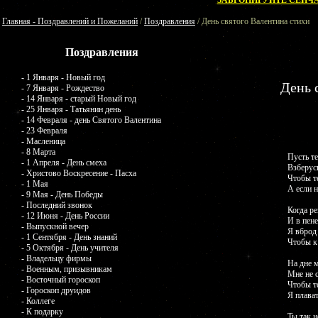
ЗАБРОНИРУЙТЕ СЕЙЧА
Главная - Поздравлений и Пожеланий
/
Поздравления
/ День святого Валентина стихи
Поздравления
- 1 Января - Новый год
День 
- 7 Января - Рождество
- 14 Января - старый Новый год
- 25 Января - Татьянин день
- 14 Февраля - день Святого Валентина
- 23 Февраля
- Масленица
- 8 Марта
Пусть т
- 1 Апреля - День смеха
Взберус
- Христово Воскресение - Пасха
Чтобы т
- 1 Мая
А если н
- 9 Мая - День Победы
- Последний звонок
Когда ре
- 12 Июня - День России
И в пене
- Выпускной вечер
Я вброд
- 1 Сентября - День знаний
Чтобы к 
- 5 Октября - День учителя
- Владельцу фирмы
На дне м
- Военным, призывникам
Мне не 
- Восточный гороскоп
Чтобы т
- Гороскоп друидов
Я плават
- Коллеге
- К подарку
Ты так н