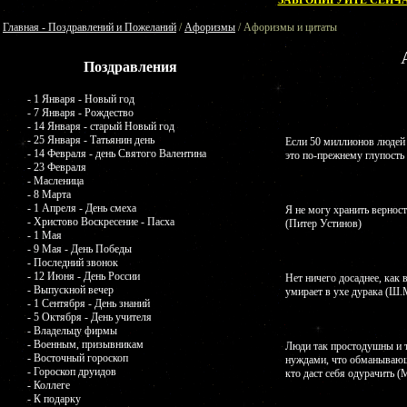
ЗАБРОНИРУЙТЕ СЕЙЧА
Главная - Поздравлений и Пожеланий
/
Афоризмы
/ Афоризмы и цитаты
Поздравления
- 1 Января - Новый год
- 7 Января - Рождество
- 14 Января - старый Новый год
- 25 Января - Татьянин день
Если 50 миллионов людей 
- 14 Февраля - день Святого Валентина
это по-прежнему глупость
- 23 Февраля
- Масленица
- 8 Марта
- 1 Апреля - День смеха
Я не могу хранить верност
- Христово Воскресение - Пасха
(Питер Устинов)
- 1 Мая
- 9 Мая - День Победы
- Последний звонок
- 12 Июня - День России
Нет ничего досаднее, как 
- Выпускной вечер
умирает в ухе дурака (Ш.
- 1 Сентября - День знаний
- 5 Октября - День учителя
- Владельцу фирмы
- Военным, призывникам
Люди так простодушны и
- Восточный гороскоп
нуждами, что обманывающи
- Гороскоп друидов
кто даст себя одурачить 
- Коллеге
- К подарку