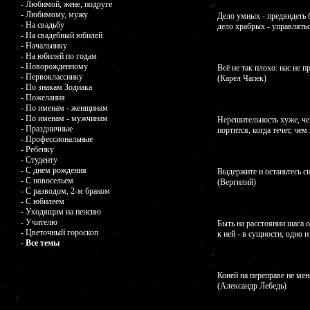
- Любимой, жене, подруге
- Любимому, мужу
Дело умных - предвидеть б
- На свадьбу
дело храбрых - управлятьс
- На свадебный юбилей
- Начальнику
- На юбилей по годам
- Новорожденному
Всё не так плохо: нас не 
- Первокласснику
(Карел Чапек)
- По знакам Зодиака
- Пожелания
- По именам - женщинам
- По именам - мужчинам
Нерешительность хуже, че
- Праздничные
портится, когда течет, чем
- Профессиональные
- Ребенку
- Студенту
- С днем рождения
Выдержите и останьтесь 
- С новосельем
(Вергилий)
- С разводом, 2-м браком
- С юбилеем
- Уходящим на пенсию
- Учителю
Быть на расстоянии шага о
- Цветочный гороскоп
к ней - в сущности, одно 
- Все темы
Коней на переправе не ме
(Александр Лебедь)