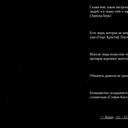
Скажи мне, какие настро
людей, и я скажу тебе о 
(Эдмунд Бёрк)
Есть люди, которые не нач
уши (Георг Кристоф Лихт
Многие люди вольготно ч
презирая коренных жител
Обмануть дьявола не гре
Большинство складываетс
сознательно (Стефан Кисе
<< Назад
-11-
-1