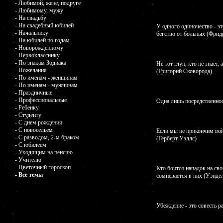
- Любимой, жене, подруге
- Любимому, мужу
- На свадьбу
- На свадебный юбилей
У одного одиночество - эт
- Начальнику
бегство от больных (Фри
- На юбилей по годам
- Новорожденному
- Первокласснику
- По знакам Зодиака
Не тот глуп, кто не знает, 
- Пожелания
(Григорий Сковорода)
- По именам - женщинам
- По именам - мужчинам
- Праздничные
- Профессиональные
Одна лишь посредственнос
- Ребенку
- Студенту
- С днем рождения
- С новосельем
Если мы не прикончим вой
- С разводом, 2-м браком
(Герберт Уэллс)
- С юбилеем
- Уходящим на пенсию
- Учителю
- Цветочный гороскоп
Кто боится нападок на сво
- Все темы
сомневается в них (Уэнде
Убеждение - это совесть 