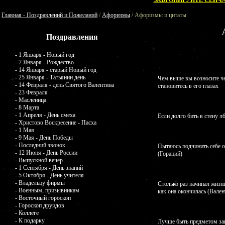
ЗАБРОНИРУЙТЕ СЕЙЧА
Главная - Поздравлений и Пожеланий
/
Афоризмы
/ Афоризмы и цитаты
Поздравления
- 1 Января - Новый год
- 7 Января - Рождество
- 14 Января - старый Новый год
- 25 Января - Татьянин день
Чем выше вы возносите че
- 14 Февраля - день Святого Валентина
становитесь в его глазах
- 23 Февраля
- Масленица
- 8 Марта
- 1 Апреля - День смеха
Если долго бить в стену л
- Христово Воскресение - Пасха
- 1 Мая
- 9 Мая - День Победы
- Последний звонок
Пытаюсь подчинить себе о
- 12 Июня - День России
(Гораций)
- Выпускной вечер
- 1 Сентября - День знаний
- 5 Октября - День учителя
- Владельцу фирмы
Столько раз начинал жизнь
- Военным, призывникам
как она окончилась (Вале
- Восточный гороскоп
- Гороскоп друидов
- Коллеге
- К подарку
Лучше быть предметом зав