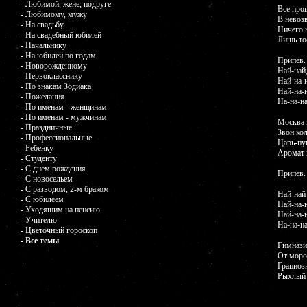
- Любимой, жене, подруге
Все про
- Любимому, мужу
В невоз
- На свадьбу
Ничего н
- На свадебный юбилей
Лишь тос
- Начальнику
- На юбилей по годам
Припев.
- Новорожденному
Най-най,
- Первокласснику
Най-на-н
- По знакам Зодиака
Най-на-н
- Пожелания
На-на-на
- По именам - женщинам
- По именам - мужчинам
Москва з
- Праздничные
Звон ко
- Профессиональные
Царь-пу
- Ребенку
Аромат 
- Студенту
- С днем рождения
Припев.
- С новосельем
- С разводом, 2-м браком
Най-най-
- С юбилеем
Най-на-н
- Уходящим на пенсию
Най-на-н
- Учителю
На-на-на
- Цветочный гороскоп
- Все темы
Гимнази
От моро
Грациоз
Рыхлый 