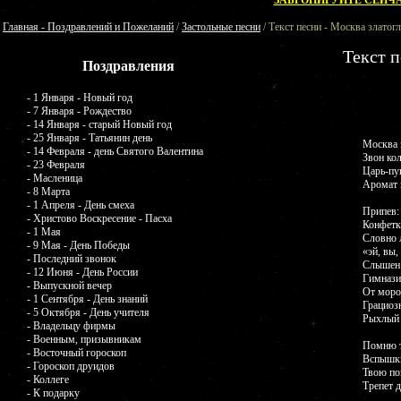
ЗАБРОНИРУЙТЕ СЕЙЧА
Главная - Поздравлений и Пожеланий
/
Застольные песни
/ Текст песни - Москва златог
Текст п
Поздравления
- 1 Января - Новый год
- 7 Января - Рождество
- 14 Января - старый Новый год
- 25 Января - Татьянин день
Москва з
- 14 Февраля - день Святого Валентина
Звон ко
- 23 Февраля
Царь-пу
- Масленица
Аромат 
- 8 Марта
- 1 Апреля - День смеха
Припев:
- Христово Воскресение - Пасха
Конфетк
- 1 Мая
Словно л
- 9 Мая - День Победы
«эй, вы,
- Последний звонок
Слышен 
- 12 Июня - День России
Гимнази
- Выпускной вечер
От моро
- 1 Сентября - День знаний
Грациоз
- 5 Октября - День учителя
Рыхлый 
- Владельцу фирмы
- Военным, призывникам
Помню т
- Восточный гороскоп
Вспышки
- Гороскоп друидов
Твою по
- Коллеге
Трепет д
- К подарку