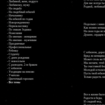
- Любимой, жене, подруге
Для нас всегда ты
- Любимому, мужу
Родной, любимый
- На свадьбу
- На свадебный юбилей
- Начальнику
- На юбилей по годам
- Новорожденному
Подольше с нами 
- Первокласснику
Как можно меньш
- По знакам Зодиака
На свои годы не в
- Пожелания
Душою, сердцем н
- По именам - женщинам
- По именам - мужчинам
- Праздничные
- Профессиональные
- Ребенку
С юбилеем, дорог
- Студенту
Вряд ли женщина
- С днем рождения
Может столь же б
- С новосельем
Мы желаем, чтоб
- С разводом, 2-м браком
Ты счастливой бе
- С юбилеем
Молодой осталась
- Уходящим на пенсию
Пусть твой юбил
- Учителю
Только радость ли
- Цветочный гороскоп
- Все темы
Все в жизни было
Радости и беды,
И сладкий мед,