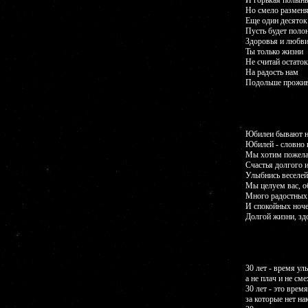
И горькая полынь
Но смело размен
Еще один десяток
Пусть будет поло
Здоровья и любви
Ты только жизни
Не считай остаток
На радость нам
Подольше прожив
Юбилеи бывают н
Юбилей - словно в
Мы хотим пожелат
Счастья долгого и
Улыбнись веселей
Мы целуем вас, о
Много радостных
И спокойных ноче
Долгой жизни, зд
30 лет - время ул
а не плач и не сме
30 лет - это врем
за которые нет на