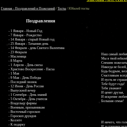
ЗАБРОНИРУЙТЕ СЕЙЧА
Главная - Поздравлений и Пожеланий
/
Тосты
/ Юбилей тосты
Поздравления
- 1 Января - Новый Год
- 7 Января - Рождество
- 14 Января - старый Новый год
- 25 Января - Татьянин день
- 14 Февраля - день Святого Валентина
- 23 Февраля
Наш самый люби
- Масленица
Мы в твой юбиле
- 8 Марта
Спешим пожелать
- 1 Апреля - День смеха
Никогда не болей,
- Христово Воскресение - Пасха
Будь бодрым, вес
- 1 Мая
Счастливым всегд
- 9 Мая - День Победы
И пусть не страш
- Последний звонок
Тебе будут года!
- 12 Июня - День России
Тебя уважают
- Выпускной вечер
И ценят друзья,
- 1 Сентября - День знаний
И искренне люби
- 5 Октября - День учителя
Большая семья!
- Владельцу фирмы
- Военным, призывникам
- Восточный гороскоп
- Гороскоп друидов
- Коллеге
И ничего, что гол
- К подарку
И за плечами цел