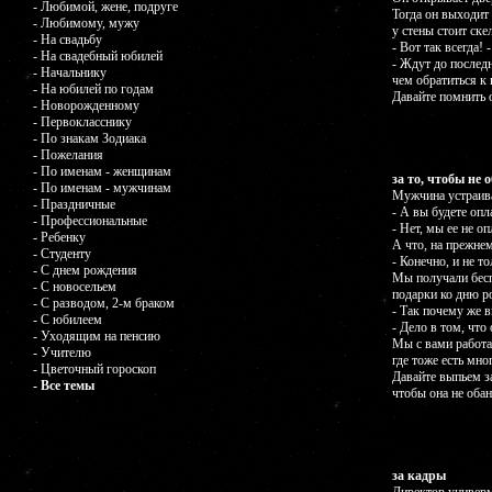
- Любимой, жене, подруге
Тогда он выходит
- Любимому, мужу
у стены стоит ске
- На свадьбу
- Вот так всегда!
- На свадебный юбилей
- Ждут до послед
- Начальнику
чем обратиться к 
- На юбилей по годам
Давайте помнить 
- Новорожденному
- Первокласснику
- По знакам Зодиака
- Пожелания
- По именам - женщинам
за то, чтобы не
- По именам - мужчинам
Мужчина устраива
- Праздничные
- А вы будете оп
- Профессиональные
- Нет, мы ее не о
- Ребенку
А что, на прежне
- Студенту
- Конечно, и не т
- С днем рождения
Мы получали бесп
- С новосельем
подарки ко дню р
- С разводом, 2-м браком
- Так почему же 
- С юбилеем
- Дело в том, что 
- Уходящим на пенсию
Мы с вами работа
- Учителю
где тоже есть мн
- Цветочный гороскоп
Давайте выпьем за
- Все темы
чтобы она не оба
за кадры