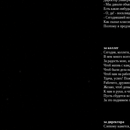
Директор универм
- Мы давали объя
Есть какие-нибудь
- О, да! - восклиц
- Сегодняшней но
Как сказал класси
Поэтому я предла
за коллег
Сегодня, коллеги,
В нем много всег
За радость мою, и
Чтоб жизнь с каж
Чтоб были дела на
Чтоб нам на работ
Удача, успех! По
Рабочего, дружно
Желаю, чтоб деньг
К нам в руки, и ч
Пусть сбудется вс
За это поднимем 
за директора
Слепому кажется, 