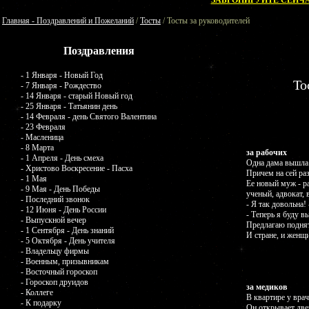
ЗАБРОНИРУЙТЕ СЕЙЧА
Главная - Поздравлений и Пожеланий
/
Тосты
/ Тосты за руководителей
Поздравления
- 1 Января - Новый Год
То
- 7 Января - Рождество
- 14 Января - старый Новый год
- 25 Января - Татьянин день
- 14 Февраля - день Святого Валентина
- 23 Февраля
- Масленица
- 8 Марта
за рабочих
- 1 Апреля - День смеха
Одна дама вышла 
- Христово Воскресение - Пасха
Причем на сей раз
- 1 Мая
Ее новый муж - ра
- 9 Мая - День Победы
ученый, адвокат, 
- Последний звонок
- Я так довольна!
- 12 Июня - День России
- Теперь я буду в
- Выпускной вечер
Предлагаю поднят
- 1 Сентября - День знаний
И стране, и женщ
- 5 Октября - День учителя
- Владельцу фирмы
- Военным, призывникам
- Восточный гороскоп
- Гороскоп друидов
за медиков
- Коллеге
В квартире у врач
- К подарку
Он открывает двер