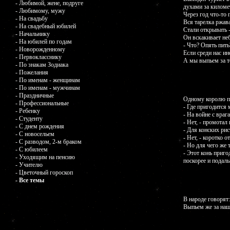
- Любимой, жене, подруге
духами за киломе
- Любимому, мужу
Через год что-то 
- На свадьбу
Вся тарелка ржава
- На свадебный юбилей
Стали открывать -
- Начальнику
Он вскакивает не
- На юбилей по годам
- Что? Опять пить
- Новорожденному
Если среди нас ин
- Первокласснику
А мы выпьем за т
- По знакам Зодиака
- Пожелания
- По именам - женщинам
- По именам - мужчинам
- Праздничные
Одному королю по
- Профессиональные
- Где пригодится 
- Ребенку
- На войне с враг
- Студенту
- Нет, - промотал
- С днем рождения
- Для конских рис
- С новосельем
- Нет, - коротко о
- С разводом, 2-м браком
- Но для чего же 
- С юбилеем
- Этот конь приго
- Уходящим на пенсию
поскорее и подаль
- Учителю
- Цветочный гороскоп
- Все темы
В народе говорят:
Выпьем же за наш