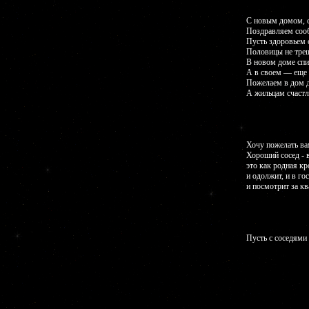
С новым домом, 
Поздравляем соо
Пусть здоровьем 
Половицы не трещ
В новом доме спи
А в своем — еще 
Пожелаем в дом д
А жильцам счастл
Хочу пожелать вам
Хороший сосед - в
это как родная кр
и одолжит, и в гос
и посмотрит за кв
Пусть с соседями 