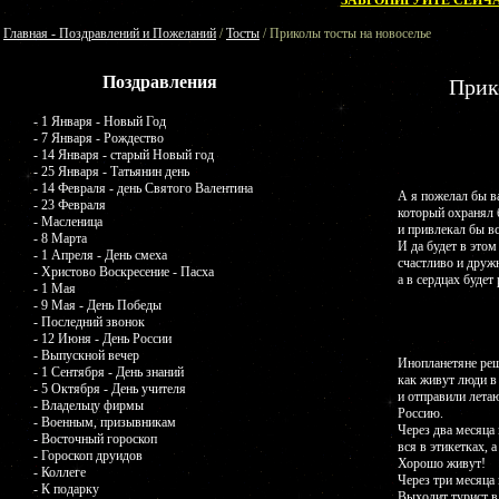
ЗАБРОНИРУЙТЕ СЕЙЧА
Главная - Поздравлений и Пожеланий
/
Тосты
/ Приколы тосты на новоселье
Поздравления
Прик
- 1 Января - Новый Год
- 7 Января - Рождество
- 14 Января - старый Новый год
- 25 Января - Татьянин день
- 14 Февраля - день Святого Валентина
А я пожелал бы в
- 23 Февраля
который охранял 
- Масленица
и привлекал бы в
- 8 Марта
И да будет в этом
- 1 Апреля - День смеха
счастливо и дружн
- Христово Воскресение - Пасха
а в сердцах будет 
- 1 Мая
- 9 Мая - День Победы
- Последний звонок
- 12 Июня - День России
- Выпускной вечер
Инопланетяне реш
- 1 Сентября - День знаний
как живут люди в
- 5 Октября - День учителя
и отправили лета
- Владельцу фирмы
Россию.
- Военным, призывникам
Через два месяца
- Восточный гороскоп
вся в этикетках, 
- Гороскоп друидов
Хорошо живут!
- Коллеге
Через три месяца 
- К подарку
Выходит турист в