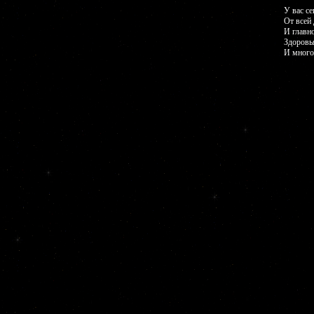
У вас се
От всей
И главн
Здоровья
И много 