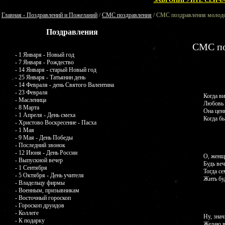
ЗАБРОНИРУЙТЕ СЕЙЧА
Главная - Поздравлений и Пожеланий
/
СМС поздравления
/ СМС поздравления молод
Поздравления
СМС по
- 1 Января - Новый год
- 7 Января - Рождество
- 14 Января - старый Новый год
- 25 Января - Татьянин день
- 14 Февраля - день Святого Валентина
- 23 Февраля
Когда ви
- Масленица
Любовь 
- 8 Марта
Она ценн
- 1 Апреля - День смеха
Когда бы
- Христово Воскресение - Пасха
- 1 Мая
- 9 Мая - День Победы
- Последний звонок
- 12 Июня - День России
О, женщ
- Выпускной вечер
Будь ве
- 1 Сентября
Тогда се
- 5 Октября - День учителя
Жить буд
- Владельцу фирмы
- Военным, призывникам
- Восточный гороскоп
- Гороскоп друидов
- Коллеге
Ну, знач
- К подарку
Желаю в