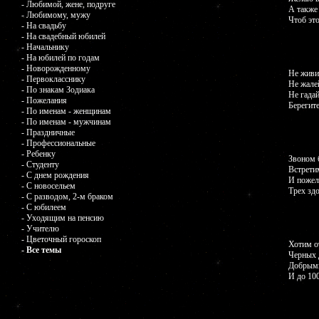
- Любимой, жене, подруге
А также 
- Любимому, мужу
Чтоб эт
- На свадьбу
- На свадебный юбилей
- Начальнику
- На юбилей по годам
- Новорожденному
Не живи
- Первокласснику
Не жале
- По знакам Зодиака
Не гадай
- Пожелания
Берегите
- По именам - женщинам
- По именам - мужчинам
- Праздничные
- Профессиональные
- Ребенку
Звоном 
- Студенту
Встрети
- С днем рождения
И пожел
- С новосельем
Трех зд
- С разводом, 2-м браком
- С юбилеем
- Уходящим на пенсию
- Учителю
- Цветочный гороскоп
Хотим о
- Все темы
Черных 
Добрыми
И до 100