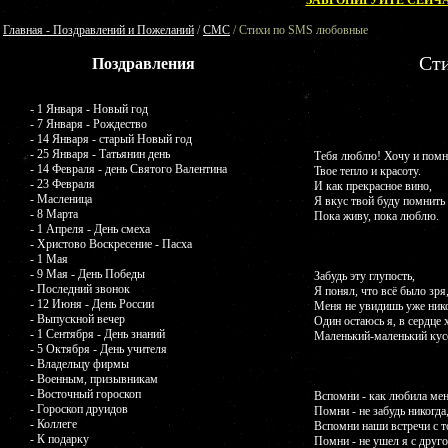
ЗАБРОНИРУЙТЕ СЕЙЧА
Главная - Поздравлений и Пожеланий
/
СМС
/ Стихи по SMS любовные
Ст
Поздравления
- 1 Января - Новый год
- 7 Января - Рождество
- 14 Января - старый Новый год
- 25 Января - Татьянин день
Тебя люблю! Хочу и пом
- 14 Февраля - день Святого Валентина
Твое тепло и красоту.
- 23 Февраля
И как прекрасное вино,
- Масленица
Я вкус твой буду помнить 
- 8 Марта
Пока живу, пока люблю.
- 1 Апреля - День смеха
- Христово Воскресение - Пасха
- 1 Мая
- 9 Мая - День Победы
Забудь эту глупость,
- Последний звонок
Я понял, что всё было зря
- 12 Июня - День России
Меня не увидишь уже нико
- Выпускной вечер
Один остаюсь я, в сердце 
- 1 Сентября - День знаний
Маленький-маленький кусо
- 5 Октября - День учителя
- Владельцу фирмы
- Военным, призывникам
- Восточный гороскоп
Вспомни - как любила мен
- Гороскоп друидов
Помни - не забудь никогда
- Коллеге
Вспомни наши встречи с т
- К подарку
Помни - не ушел я с друго