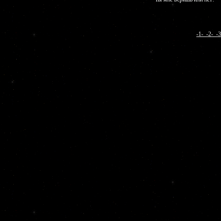
-1-
-2-
-