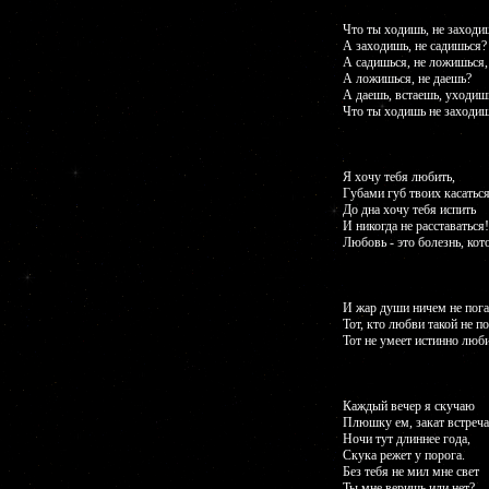
Что ты ходишь, не заходи
А заходишь, не садишься?
А садишься, не ложишься,
А ложишься, не даешь?
А даешь, встаешь, уходиш
Что ты ходишь не заходиш
Я хочу тебя любить,
Губами губ твоих касаться
До дна хочу тебя испить
И никогда не расставаться!
Любовь - это болезнь, кот
И жар души ничем не пога
Тот, кто любви такой не п
Тот не умеет истинно люби
Каждый вечер я скучаю
Плюшку ем, закат встреч
Ночи тут длиннее года,
Скука режет у порога.
Без тебя не мил мне свет
Ты мне веришь или нет?