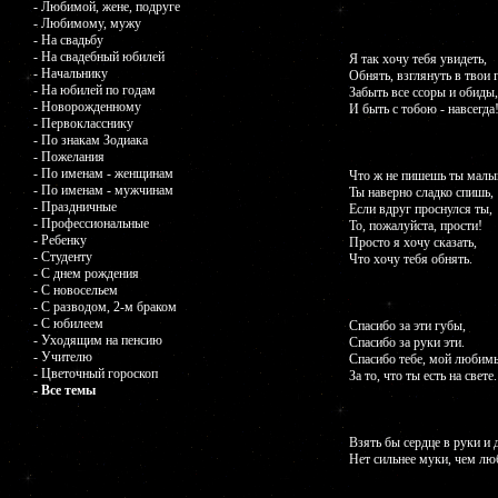
- Любимой, жене, подруге
- Любимому, мужу
- На свадьбу
- На свадебный юбилей
Я так хочу тебя увидеть,
- Начальнику
Обнять, взглянуть в твои г
- На юбилей по годам
Забыть все ссоры и обиды,
- Новорожденному
И быть с тобою - навсегда
- Первокласснику
- По знакам Зодиака
- Пожелания
- По именам - женщинам
Что ж не пишешь ты малы
- По именам - мужчинам
Ты наверно сладко спишь,
- Праздничные
Если вдруг проснулся ты,
- Профессиональные
То, пожалуйста, прости!
- Ребенку
Просто я хочу сказать,
- Студенту
Что хочу тебя обнять.
- С днем рождения
- С новосельем
- С разводом, 2-м браком
- С юбилеем
Спасибо за эти губы,
- Уходящим на пенсию
Спасибо за руки эти.
- Учителю
Спасибо тебе, мой любим
- Цветочный гороскоп
За то, что ты есть на свете.
- Все темы
Взять бы сердце в руки и 
Нет сильнее муки, чем люб