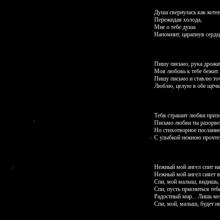
Душа свернулась как котен
Пережидая холода,
Мне о тебе душа
Напомнит, царапнув сердце
Пишу письмо, рука дрожит
Моя любовь к тебе бежит.
Пишу письмо и ставлю то
Люблю, целую в обе щёчк
Тебя страшит любви призн
Письмо любви ты разорве
Но стихотворное послание
С улыбкой нежною прочте
Нежный мой ангел спит на
Нежный мой ангел сияет во
Спи, мой малыш, видишь, 
Спи, пусть присниться теб
Радостный мир... Лишь мен
Спи, мой, малыш, будет не