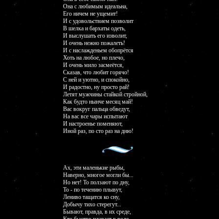
Она с любимым идеальна,
Его ничем не ущемит!
И с удовольствием позволит
В шелка и бархаты одеть,
И выслушать его изволит,
И очень нежно пожалеть!
И с наслажденьем обопрётся
Хоть на любое, но плечо,
И очень мило засмеётся,
Сказав, что любит горячо!
С ней и уютно, и спокойно,
И радостно, ну просто рай!
Летят мужчины стайкой стройной,
Как будто нынче месяц май!
Вас вокруг пальца обведут,
На вас все чары испытают
И настроенье поменяют,
Иной раз, по сто раз на дню!
Ах, эти маленькие рыбы,
Наверно, многое могли бы...
Но нет! То ползают по дну,
То - по течению плывут,
Лениво тащатся ко сну,
Добычу тихо стерегут...
Бывают, правда, в их среде,