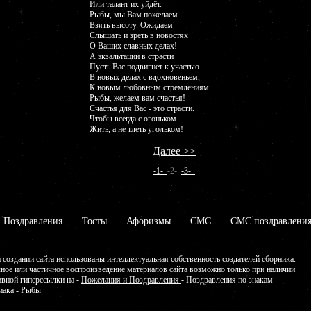
Или талант их уйдёт.
Рыбы, мы Вам пожелаем
Взять высоту. Ожидаем
Слышать и зреть в новостях
О Ваших славных делах!
А экзальтации в страсти
Пусть Вас подвигнет к участью
В новых делах с вдохновеньем,
К новым любовным стремлениям.
Рыбы, желаем вам счастья!
Счастья для Вас - это страсти.
Чтобы всегда с огоньком
Жить, а не тлеть угольком!
Далее >>
-1-
-2-
-3-
Поздравления
Тосты
Афоризмы
СМС
СМС поздравлени
 создании сайта использованы интеллектуальная собственность создателей сборника.
ное или частичное воспроизведение материалов сайта возможно только при наличии
ивной гиперссылки на -
Пожелания и Поздравления
- Поздравления по знакам
иака - Рыбы