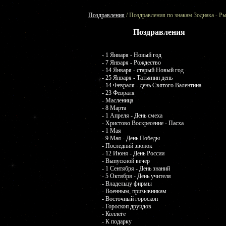
Поздравления
/ Поздравления по знакам Зодиака - Р
Поздравления
- 1 Января - Новый год
- 7 Января - Рождество
- 14 Января - старый Новый год
- 25 Января - Татьянин день
- 14 Февраля - день Святого Валентина
- 23 Февраля
- Масленица
- 8 Марта
- 1 Апреля - День смеха
- Христово Воскресение - Пасха
- 1 Мая
- 9 Мая - День Победы
- Последний звонок
- 12 Июня - День России
- Выпускной вечер
- 1 Сентября - День знаний
- 5 Октября - День учителя
- Владельцу фирмы
- Военным, призывникам
- Восточный гороскоп
- Гороскоп друидов
- Коллеге
- К подарку