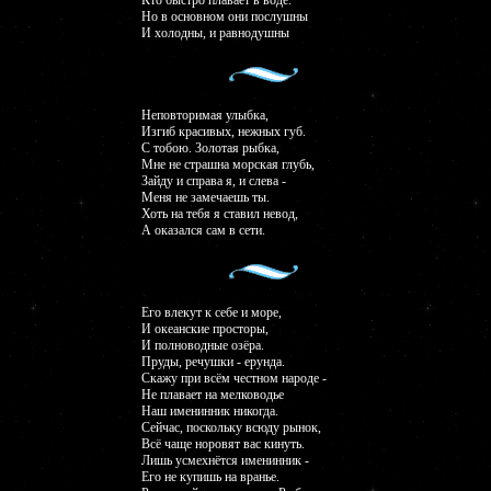
Кто быстро плавает в воде.
Но в основном они послушны
И холодны, и равнодушны
Неповторимая улыбка,
Изгиб красивых, нежных губ.
С тобою. Золотая рыбка,
Мне не страшна морская глубь,
Зайду и справа я, и слева -
Меня не замечаешь ты.
Хоть на тебя я ставил невод,
А оказался сам в сети.
Его влекут к себе и море,
И океанские просторы,
И полноводные озёра.
Пруды, речушки - ерунда.
Скажу при всём честном народе -
Не плавает на мелководье
Наш именинник никогда.
Сейчас, поскольку всюду рынок,
Всё чаще норовят вас кинуть.
Лишь усмехнётся именинник -
Его не купишь на вранье.