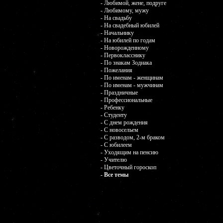
- Любимой, жене, подруге
- Любимому, мужу
- На свадьбу
- На свадебный юбилей
- Начальнику
- На юбилей по годам
- Новорожденному
- Первокласснику
- По знакам Зодиака
- Пожелания
- По именам - женщинам
- По именам - мужчинам
- Праздничные
- Профессиональные
- Ребенку
- Студенту
- С днем рождения
- С новосельем
- С разводом, 2-м браком
- С юбилеем
- Уходящим на пенсию
- Учителю
- Цветочный гороскоп
- Все темы