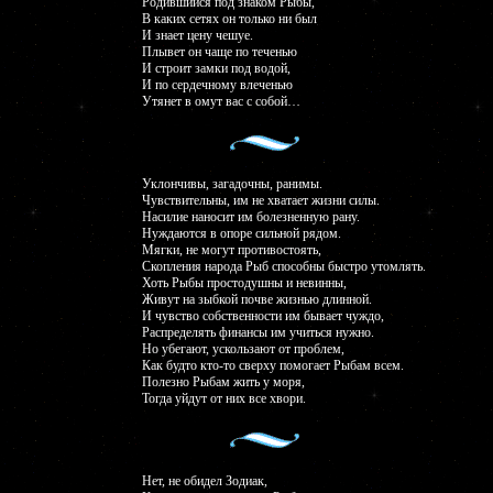
Родившийся под знаком Рыбы,
В каких сетях он только ни был
И знает цену чешуе.
Плывет он чаще по теченью
И строит замки под водой,
И по сердечному влеченью
Утянет в омут вас с собой…
Уклончивы, загадочны, ранимы.
Чувствительны, им не хватает жизни силы.
Насилие наносит им болезненную рану.
Нуждаются в опоре сильной рядом.
Мягки, не могут противостоять,
Скопления народа Рыб способны быстро утомлять.
Хоть Рыбы простодушны и невинны,
Живут на зыбкой почве жизнью длинной.
И чувство собственности им бывает чуждо,
Распределять финансы им учиться нужно.
Но убегают, ускользают от проблем,
Как будто кто-то сверху помогает Рыбам всем.
Полезно Рыбам жить у моря,
Тогда уйдут от них все хвори.
Нет, не обидел Зодиак,