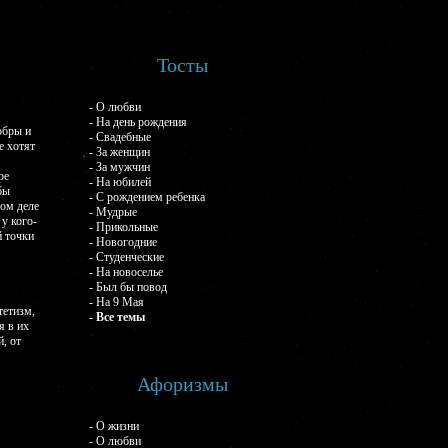
Тосты
- О любви
- На день рождения
обры и
- Свадебные
е хотят
- За женщин
- За мужчин
ре
- На юбилей
бы
- С рождением ребенка
мом деле
- Мудрые
у кого-
- Прикольные
й точки
- Новогодние
- Студенческие
- На новоселье
- Был бы повод
- На 9 Мая
тетизм,
- Все темы
я в их
, от
Афоризмы
- О жизни
- О любви