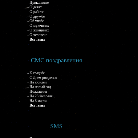
- Прикольные
- О детях
- О работе
- О дружбе
- Об учебе
- О мужчинах
- О женщинах
- О человеке
- Все темы
СМС поздравления
- К свадьбе
- С Днем рождения
- На юбилей
- На новый год
- Пожелания
- На 23 Февраля
- На 8 марта
- Все темы
SMS