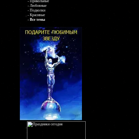
- Прикольные
- Любовные
- Подколки
- Красивые
- Все темы