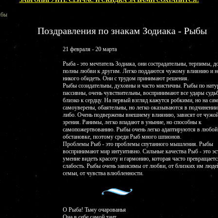
ЗАБРОНИРУЙТЕ СЕЙЧАС И СКИДКА ЗА ВАМИ СОХРАНИТСЯ!
ыбы
Поздравления по знакам Зодиака - Рыбы
21 февраля - 20 марта
Рыба - это мечтатель Зодиака, они сострадательны, терпимы, д
полны любви к другим. Легко поддаются чужому влиянию и н
никого обидеть. Они с трудом принимают решения.
Рыбы созидательны, духовны и часто мистичны. Рыбы по нату
пассивны, очень чувствительны, воспринимают все удары судь
близко к сердцу. На первый взгляд кажутся робкими, но на са
самоуверены, обаятельны, но легко оказываются в подчинении 
либо. Очень подвержены внешнему влиянию, зависят от чужо
зрения. Ранимы, легко впадают в уныние, но способны к
самопожертвованию. Рыбы очень легко адаптируются в любой
обстановке, поэтому среди Рыб много шпионов.
Проблемы Рыб - это проблемы спутанного мышления. Рыбы
воспринимают мир интуитивно. Сильные качества Рыб - это эс
умение видеть красоту и гармонию, которая часто превращаетс
слабость. Рыбы очень зависимы от любви, от близких им людей
семьи, от чувства влюбленности.
О Рыба! Тьму очарованья
Она в себе самой таит.