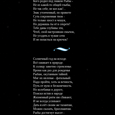
Кого родил под знаком Рыбы -
Не из какой-то общей глыбы,
Не так себе, не кое-как!...
Знак утонченный, по примете
Суть сокровенная твоя -
Не только хвост и чешуя,
Но держишь ты её в секрете!
Тебе даны глубины эти,
Чтоб, свой настроивши смычок,
Не угодить в чужие сети
И не попасться на крючок!
Солнечный год на исходе.
Всё оживает в природе.
К солнцу заметно стремленье.
Время как раз для рожденья
Рыбам, окутанным тайной.
Миг их явленья - фатальный:
Надо пройти, хоть за вечность,
Путь от нуля в бесконечность.
Но колебанья в дороге,
Поиски истин в народе
Жизненный ритм им сбивают,
И не всегда успевают
Дать взлёт своим же талантам,
Можно сказать, бриллиантам.
Рыбы достигнут высот -