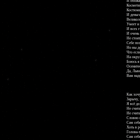
И обожа
Космети
Костюмы
И деньги
Великол
Умеет и 
И всех г
И очень
Не стои
Себе по
Но вы д
Что если
На окру
Боюсь я
Осенитес
Да, Льв
Вам над
Как хочу
Зарычу, 
Я всё де
Не счита
Не счита
Словно ц
Сам себе
Хоть в р
Голова-т
Сам себе