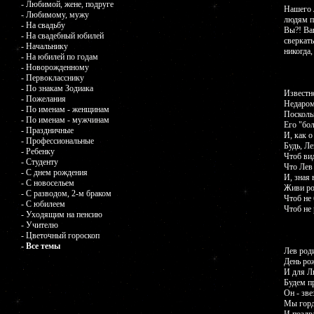
- Любимой, жене, подруге
Нашего 
- Любимому, мужу
людям пр
- На свадьбу
Вы?! Ва
- На свадебный юбилей
сверкать
- Начальнику
никогда,
- На юбилей по годам
- Новорожденному
- Первокласснику
- По знакам Зодиака
Известно
- Пожелания
Недаром
- По именам - женщинам
Поскольк
- По именам - мужчинам
Его "бо
- Праздничные
И, как 
- Профессиональные
Будь, Ле
- Ребенку
Чтоб вид
- Студенту
Что Лев
- С днем рождения
И, зная 
- С новосельем
Живи ро
- С разводом, 2-м браком
Чтоб не 
- С юбилеем
Чтоб не 
- Уходящим на пенсию
- Учителю
- Цветочный гороскоп
- Все темы
Лев род
День ро
И для Ль
Будем пр
Он - зве
Мы горд