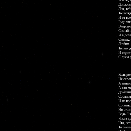
И поздр
Должны 
Лев, те
Ты всегд
И от вс
Будь так
Энергич
Самый щ
И в дел
Сколько 
Любим. 
Ты как 
И серде
С днём 
Коль ро
Не скро
А пышны
А кто ме
Домашне
Со льви
И на пр
Со знак
Но стоит
Ведь Льв
Чиста д
Что, есл
То очен