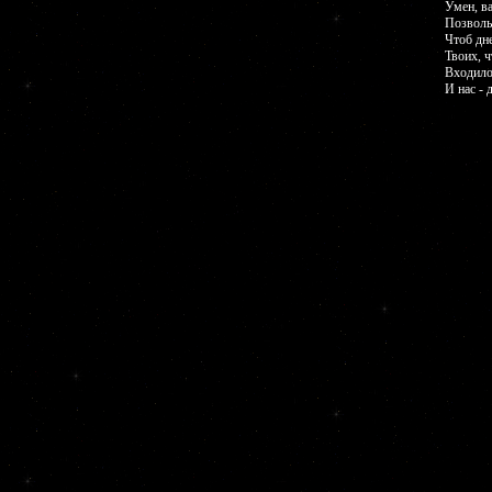
Умен, ва
Позволь 
Чтоб дне
Твоих, ч
Входило
И нас - 