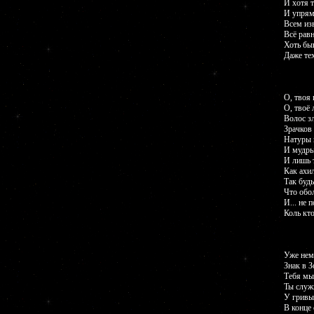
И хотя т
И упрям,
Всем изв
Всё равн
Хоть бы
Даже тех
О, твоя 
О, твоё 
Волос зл
Зрачков
Натуры 
И мудры
И лишь 
Как ахил
Так будь
Что обол
И... не 
Коль кто
Уже нем
Знак в 
Тебя мы
Ты служ
У гривы
В конце