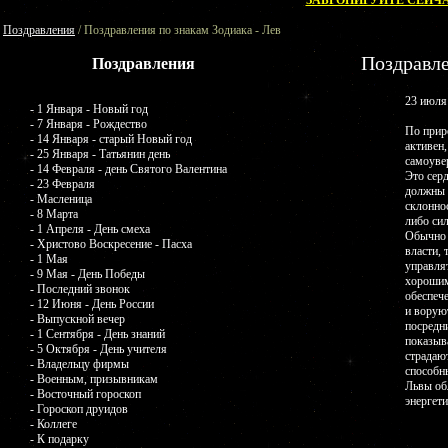
ЗАБРОНИРУЙТЕ СЕЙЧА
Поздравления
/ Поздравления по знакам Зодиака - Лев
Поздравле
Поздравления
23 июля 
- 1 Января - Новый год
- 7 Января - Рождество
По прир
- 14 Января - старый Новый год
активен
- 25 Января - Татьянин день
самоувер
- 14 Февраля - день Святого Валентина
Это сер
- 23 Февраля
должны 
- Масленица
склоннос
- 8 Марта
либо си
- 1 Апреля - День смеха
Обычно 
- Христово Воскресение - Пасха
власти, 
- 1 Мая
управля
- 9 Мая - День Победы
хорошим
- Последний звонок
обеспеч
- 12 Июня - День России
и ворую
- Выпускной вечер
посредн
- 1 Сентября - День знаний
показыв
- 5 Октября - День учителя
страдают
- Владельцу фирмы
способн
- Военным, призывникам
Львы об
- Восточный гороскоп
энергети
- Гороскоп друидов
- Коллеге
- К подарку