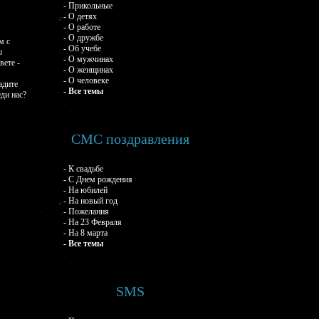
- Прикольные
- О детях
- О работе
- О дружбе
м с
- Об учебе
ы
- О мужчинах
вете -
- О женщинах
- О человеке
адите
- Все темы
еди нас?
СМС поздравления
- К свадьбе
- С Днем рождения
- На юбилей
- На новый год
- Пожелания
- На 23 Февраля
- На 8 марта
- Все темы
SMS