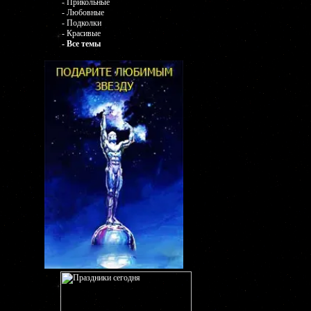
- Прикольные
- Любовные
- Подколки
- Красивые
- Все темы