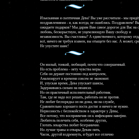
Изысканная и скептичная Дева! Вы уже рассчитали - мы придё
поздравлениями - и, как всегда, не ошиблись. Поздравляем! В
ожидаете подарков? Мы дарим Вам самое дорогое для Вас на с
любовь, бескорыстную, не ущемляющую Вашу свободу и
независимость. Вы счастливы? А единственного, которому отд
всё, ничего не требуя взамен, вы отыщете без нас. А может, ср
Не упустите шанс!
Он милый, тонкий, любящий, почти что совершенный.
Но есть проблема – нету чувства меры.
Себя он держит постоянно под контролем,
Анализирует и времени совсем не экономит.
И, упуская время, Дева упускает шансы,
Задерживаясь сильно на нюансах.
Но он практичный исполнительный работник.
Там, где не надо все решать, работать он не против.
Не любит беспорядка он ни дома, ни на службе,
Сравнительно хорошего поста достиг и ничего не нужно.
Нервозность с беспокойством в характере у Девы,
Все потому, что восприимчив он к инфекциям наверно.
Любитель полечить себя, особенно других,
Глотать лекарства любит безгранично.
Но лучше травы и отвары Девам пить,
Часок, другой вздремнуть, и будет все отлично