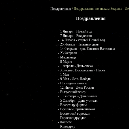
Поздравления
/ Поздравления по знакам Зодиака - Де
Поздравления
- 1 Января - Новый год
- 7 Января - Рождество
- 14 Января - старый Новый год
- 25 Января - Татьянин день
- 14 Февраля - день Святого Валентина
- 23 Февраля
- Масленица
- 8 Марта
- 1 Апреля - День смеха
- Христово Воскресение - Пасха
- 1 Мая
- 9 Мая - День Победы
- Последний звонок
- 12 Июня - День России
- Выпускной вечер
- 1 Сентября - День знаний
- 5 Октября - День учителя
- Владельцу фирмы
- Военным, призывникам
- Восточный гороскоп
- Гороскоп друидов
- Коллеге
- К подарку