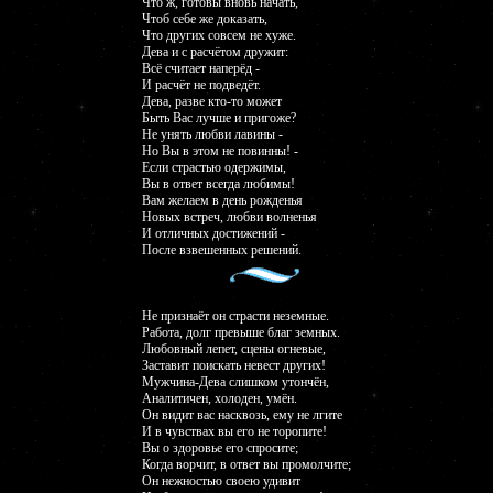
Что ж, готовы вновь начать,
Чтоб себе же доказать,
Что других совсем не хуже.
Дева и с расчётом дружит:
Всё считает наперёд -
И расчёт не подведёт.
Дева, разве кто-то может
Быть Вас лучше и пригоже?
Не унять любви лавины -
Но Вы в этом не повинны! -
Если страстью одержимы,
Вы в ответ всегда любимы!
Вам желаем в день рожденья
Новых встреч, любви волненья
И отличных достижений -
После взвешенных решений.
Не признаёт он страсти неземные.
Работа, долг превыше благ земных.
Любовный лепет, сцены огневые,
Заставит поискать невест других!
Мужчина-Дева слишком утончён,
Аналитичен, холоден, умён.
Он видит вас насквозь, ему не лгите
И в чувствах вы его не торопите!
Вы о здоровье его спросите;
Когда ворчит, в ответ вы промолчите;
Он нежностью своею удивит