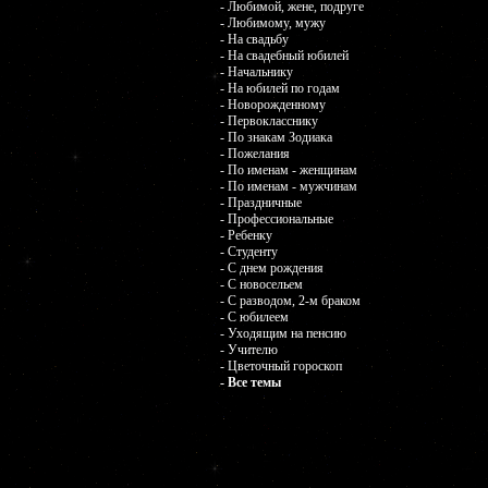
- Любимой, жене, подруге
- Любимому, мужу
- На свадьбу
- На свадебный юбилей
- Начальнику
- На юбилей по годам
- Новорожденному
- Первокласснику
- По знакам Зодиака
- Пожелания
- По именам - женщинам
- По именам - мужчинам
- Праздничные
- Профессиональные
- Ребенку
- Студенту
- С днем рождения
- С новосельем
- С разводом, 2-м браком
- С юбилеем
- Уходящим на пенсию
- Учителю
- Цветочный гороскоп
- Все темы