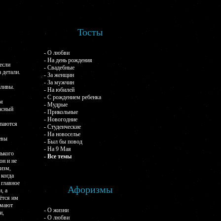
Тосты
- О любви
- На день рождения
если
- Свадебные
 детали.
- За женщин
- За мужчин
жливы.
- На юбилей
- С рождением ребенка
им
- Мудрые
асный
- Прикольные
- Новогодние
опаются
- Студенческие
- На новоселье
евы
- Был бы повод
- На 9 Мая
нького
- Все темы
он и не
изм,
 когда
 главное
Афоризмы
, а
ётся им
имают
- О жизни
и,
- О любви