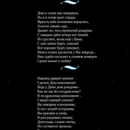
Дева к осени лик повернула,
Но и в осени зреет отрада:
Яркость неба мгновенно вернулась,
Золотое сияние сада...
Дышит лес, весь промытый дождями,
С каждым днём вечера всё темней,
Не грустите, весна ещё с Вами,
С нею шёпот берёз, тополей.
Всё хорошее будет, поверьте,
Много ясных рассветов у Вас впереди...
Вам судьба посылает в осеннем конверте
Сроки милые о любви!
Наконец пришёл момент
Сделать Деве комплимент:
Ведь у Девы день рожденья -
Как же мы без поздравленья?
В поздравленьи комплимент -
Самый главный элемент!
Вы шикарны и роскошны,
Если с модой осторожны.
Вы красивы и умны,
В рассуждениях сильны,
Деятельны, словно пчёлы,
Но случаются проколы.