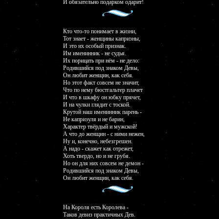
И обязательно подарком одарит!
Кто что-то понимает в жизни,
Тот знает - женщины капризны,
И это их особый признак.
Им именинник - не судья.
Их порицать при нём - не дело:
Родившийся под знаком Девы,
Он любит женщин, как себя.
Но этот факт совсем не значит,
Что по нему бюстгальтер плачет
И что в шкафу он юбку прячет,
И на чулки глядит с тоской.
Крутой наш именинник парень -
Не капризуля и не барин,
Характер твёрдый и мужской!
А что до женщин - с ними нежен,
Ну и, конечно, небезгрешен.
А надо - скажет как отрежет,
Хоть твердо, но и не грубя.
Но он для них совсем не демон -
Родившийся под знаком Девы,
Он любит женщин, как себя.
На Короля есть Королева -
Таков девиз практичных Дев.