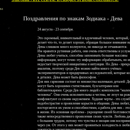
ЗАБРОНИРУЙТЕ СЕЙЧАС И СКИДКА ЗА ВАМИ СОХРАНИТСЯ!
ва
Поздравления по знакам Зодиака - Дева
24 августа - 23 сентября.
Это скромный, внимательный и вдумчивый человек, который, 
делает что-то, то делает хорошо, обращая большое внимание на
Девы слишком много волнуются, но никогда не отчаиваются.
Им нравится рутинная работа, они очень ответственны и услу
Девы любят учиться, способны запоминать большие массивы
информации, могут точно эту информацию обрабатывать, но 
недостает творческой инициативы и интуиции. Но Дева - прекр
аналитик, поэтому среди Дев можно найти много учёных-
экспериментаторов и придирчивых исследователей, которые к
в деталях. Дева может быть философом.
Для них гармония состоит из множества маленьких деталей: Д
могут быть хорошими статистиками, бухгалтерами или
библиотекарями. Среди Дев много людей с комплексом “мале
человека”. Они очень исполнительны и честны, не лезут на рож
конфликтуют со своим окружением. Худшие черты - это служб
подобострастие и проявление корысти в общении. Девы любят,
восторгаются их умом и способностями, а работа для них - это
в жизни. Их основная проблема - укрощение своей болтливости
также непосредственного проявления своих чувств. Любовь да
с большим трудом, потому что чувства и эмоции они восприн
через ум. От этого у них может проявиться холодность в любв
зажатость и закомплексованность.