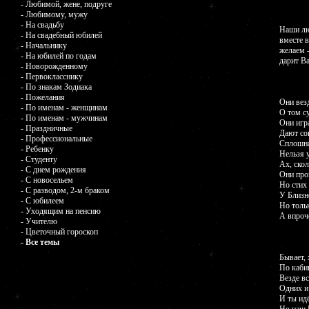
- Любимой, жене, подруге
- Любимому, мужу
- На свадьбу
Наши лю
- На свадебный юбилей
вместе 
- Начальнику
желаем 
- На юбилей по годам
дарит В
- Новорожденному
- Первокласснику
- По знакам Зодиака
- Пожелания
Они везд
- По именам - женщинам
О том су
- По именам - мужчинам
Они игр
- Праздничные
Дают сов
- Профессиональные
Сплошна
- Ребенку
Нельзя у
- Студенту
Ах, скол
- С днем рождения
Они про
- С новосельем
Но стих 
- С разводом, 2-м браком
У Близне
- С юбилеем
Но тольк
- Уходящим на пенсию
А впроче
- Учителю
- Цветочный гороскоп
- Все темы
Бывает,
По каби
Везде в
Одних и
И ты ид