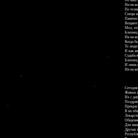
Но наш 
Ни на ко
По тели
Спецы и
Паничес
Вещают 
Мол, эт
Близнец 
Ни на ко
Когда б
То люди 
И как ж
Судьба 
Близнец 
И лишь 
Ни на ко
Сегодня
Живых и
Их с дн
Поздрав
Прекрас
В их об
Лекарств
Общение
Для наш
Друзья 
Республ