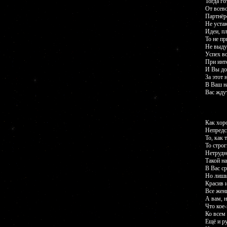
Тогда го
От всев
Партнёр
Не устаю
Идеи, п
То не пр
Не выду
Успех в
При инт
И Вы до
За этот 
В Ваш н
Вас жду
Как хор
Непредс
То, как 
То стро
Нетрудн
Такой н
В Вас с
Но лишь
Красив и
Все жен
А вам, н
Что кое-
Ко всем
Ещё и р