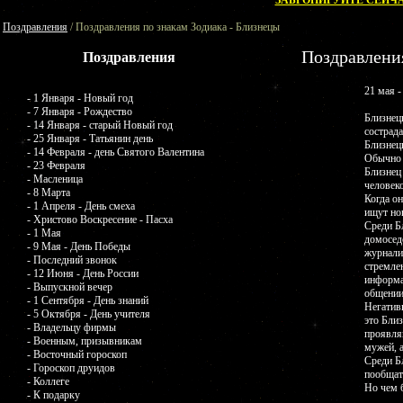
ЗАБРОНИРУЙТЕ СЕЙЧА
Поздравления
/ Поздравления по знакам Зодиака - Близнецы
Поздравления
Поздравления
21 мая -
- 1 Января - Новый год
- 7 Января - Рождество
Близнец
- 14 Января - старый Новый год
сострад
- 25 Января - Татьянин день
Близнец
- 14 Февраля - день Святого Валентина
Обычно 
- 23 Февраля
Близнец
- Масленица
человек
- 8 Марта
Когда о
- 1 Апреля - День смеха
ищут но
- Христово Воскресение - Пасха
Среди Б
- 1 Мая
домосед
- 9 Мая - День Победы
журнали
- Последний звонок
стремле
- 12 Июня - День России
информа
- Выпускной вечер
общении
- 1 Сентября - День знаний
Негативн
- 5 Октября - День учителя
это Близ
- Владельцу фирмы
проявля
- Военным, призывникам
мужей, а
- Восточный гороскоп
Среди Б
- Гороскоп друидов
пообщат
- Коллеге
Но чем б
- К подарку