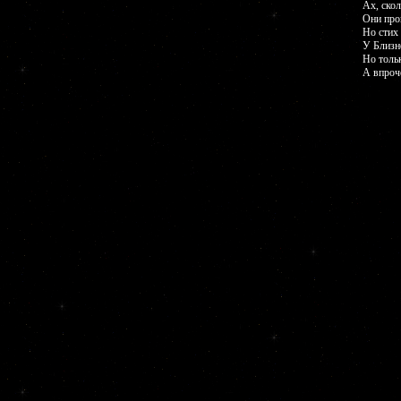
Ах, скол
Они про
Но стих 
У Близне
Но толь
А впроче