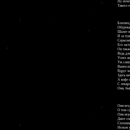
Ну почем
Такого е
Близнец
Обурева
Шалят н
И за ту
Серьезн
Его заст
Он такж
Ведь для
Успех же
Уж слишк
Вынослив
Вдруг м
Здесь н
А кофе 
С лекар
Они, быв
Они везд
О том с
Они игр
Дают со
Сплошна
Нельзя 