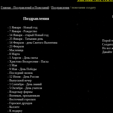
ЗАБРОНИРУЙТЕ СЕЙЧА
Главная - Поздравлений и Пожеланий
/
Поздравления
/ пожелания солдату
Поздравления
- 1 Января - Новый год
- 7 Января - Рождество
- 14 Января - старый Новый год
- 25 Января - Татьянин день
Порой т
- 14 Февраля - день Святого Валентина
Солдатс
- 23 Февраля
Но все ж
- Масленица
Давайте 
- 8 Марта
- 1 Апреля - День смеха
- Христово Воскресение - Пасха
- 1 Мая
- 9 Мая - День Победы
- Последний звонок
- 12 Июня - День России
- Выпускной вечер
- 1 Сентября - День знаний
- 5 Октября - День учителя
- Владельцу фирмы
- Военным, призывникам
- Восточный гороскоп
- Гороскоп друидов
- Коллеге
- К подарку