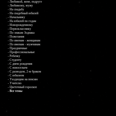
- Любимой, жене, подруге
- Любимому, мужу
- На свадьбу
- На свадебный юбилей
- Начальнику
- На юбилей по годам
- Новорожденному
- Первокласснику
- По знакам Зодиака
- Пожелания
- По именам - женщинам
- По именам - мужчинам
- Праздничные
- Профессиональные
- Ребенку
- Студенту
- С днем рождения
- С новосельем
- С разводом, 2-м браком
- С юбилеем
- Уходящим на пенсию
- Учителю
- Цветочный гороскоп
- Все темы