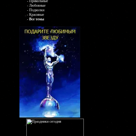
- Прикольные
- Любовные
- Подколки
- Красивые
- Все темы