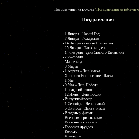
Поздравления на юбилей
/ Поздравления на юбилей м
Поздравления
- 1 Января - Новый Год
- 7 Января - Рождество
- 14 Января - старый Новый год
- 25 Января - Татьянин день
- 14 Февраля - день Святого Валентина
- 23 Февраля
- Масленица
- 8 Марта
- 1 Апреля - День смеха
- Христово Воскресение - Пасха
- 1 Мая
- 9 Мая - День Победы
- Последний звонок
- 12 Июня - День России
- Выпускной вечер
- 1 Сентября - День знаний
- 5 Октября - День учителя
- Владельцу фирмы
- Военным, призывникам
- Восточный гороскоп
- Гороскоп друидов
- Коллеге
- К подарку