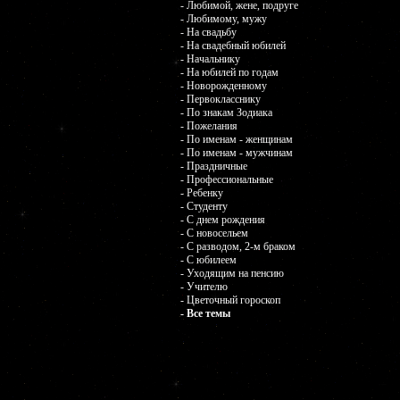
- Любимой, жене, подруге
- Любимому, мужу
- На свадьбу
- На свадебный юбилей
- Начальнику
- На юбилей по годам
- Новорожденному
- Первокласснику
- По знакам Зодиака
- Пожелания
- По именам - женщинам
- По именам - мужчинам
- Праздничные
- Профессиональные
- Ребенку
- Студенту
- С днем рождения
- С новосельем
- С разводом, 2-м браком
- С юбилеем
- Уходящим на пенсию
- Учителю
- Цветочный гороскоп
- Все темы