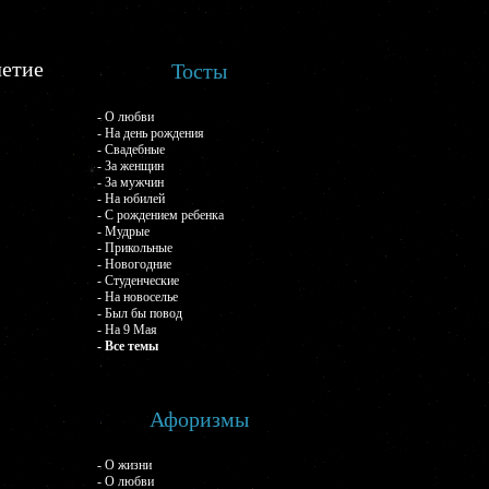
летие
Тосты
- О любви
- На день рождения
- Свадебные
- За женщин
- За мужчин
- На юбилей
- С рождением ребенка
- Мудрые
- Прикольные
- Новогодние
- Студенческие
- На новоселье
- Был бы повод
- На 9 Мая
- Все темы
Афоризмы
- О жизни
- О любви