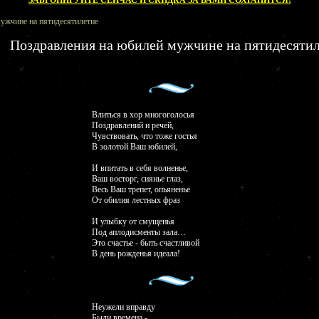
ЗАБРОНИРУЙТЕ СЕЙЧАС И СКИДКА ЗА ВАМИ СОХРАНИТСЯ!
ужчине на пятидесятилетие
Поздравления на юбилей мужчине на пятидесяти
Влиться в хор многоголосья
Поздравлений и речей,
Чувствовать, что тоже гостья
В золотой Ваш юбилей,
И впитать в себя волненье,
Ваш восторг, сиянье глаз,
Весь Ваш трепет, опьяненье
От обилия лестных фраз
И улыбку от смущенья
Под аплодисменты зала…
Это счастье - быть счастливой
В день рожденья идеала!
Неужели вправду
Были времена -