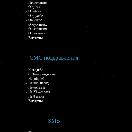
- Прикольные
- О детях
- О работе
- О дружбе
- Об учебе
- О мужчинах
- О женщинах
- О человеке
- Все темы
СМС поздравления
- К свадьбе
- С Днем рождения
- На юбилей
- На новый год
- Пожелания
- На 23 Февраля
- На 8 марта
- Все темы
SMS