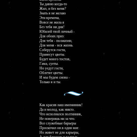
Ты давно когда-то
Жил, и без меня?
Знать я не желаю
Эти времена,
Вовсе не жила я
Без тебя ни дня!
Юбилей твой личный -
Для обоих приз:
Для тебя - полжизни,
Для меня - вся жизнь.
Соберутся гости,
Принесут цветы.
Будет много тостов,
Гама, суеты.
Но уедут гости,
Облетят цветы.
И мы будем снова -
Только я и ты.
Как красив наш именинник!
Да и молод, как никто.
Что исполнился полтинник,
Не поверишь ни за что.
Все служебные барьеры
Проскочил он в один миг.
Но живет не для карьеры,