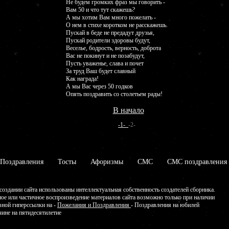
Не будем громких фраз мы говорить -
Вам 50 и что тут скажешь?
А мы хотим Вам много пожелать -
О нем в стихе коротком не расскажешь.
Пускай в беде не предадут друзья,
Пускай родители здоровы будут,
Веселье, бодрость, верность, доброта
Вас не покинут и не позабудут,
Пусть уваженье, слава и почет
За труд Ваш будет славный
Как награда!
А мы Вас через 50 годков
Опять поздравить со столетьем рады!
В начало
-1-
-2-
Поздравления
Тосты
Афоризмы
СМС
СМС поздравления
создании сайта использованы интеллектуальная собственность создателей сборника.
ое или частичное воспроизведение материалов сайта возможно только при наличии
вной гиперссылки на -
Пожелания и Поздравления
- Поздравления на юбилей
ине на пятидесятилетие