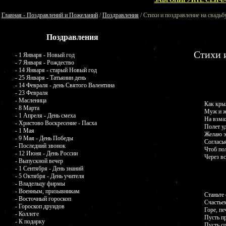
ЗАБРОНИРУЙТЕ СЕЙЧА
Главная - Поздравлений и Пожеланий
/
Поздравления
/ Стихи и поздравление на свадьб
Поздравления
Стихи 
- 1 Января - Новый год
- 7 Января - Рождество
- 14 Января - старый Новый год
- 25 Января - Татьянин день
- 14 Февраля - день Святого Валентина
- 23 Февраля
- Масленица
Как кры
- 8 Марта
Муж и ж
- 1 Апреля - День смеха
На взма
- Христово Воскресение - Пасха
Полет у
- 1 Мая
Желаю э
- 9 Мая - День Победы
Соглась
- Последний звонок
Чтоб по
- 12 Июня - День России
Через в
- Выпускной вечер
- 1 Сентября - День знаний
- 5 Октября - День учителя
- Владельцу фирмы
- Военным, призывникам
Станьте 
- Восточный гороскоп
Счастье
- Гороскоп друидов
Горе, пе
- Коллеге
Пусть п
- К подарку
Пусть с