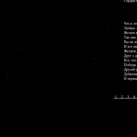
Сердца 
Что в эт
Любви - 
Желать 
Так оно 
Вы на зе
И все ж
Желаем, 
Друг с 
Все, что
Победы 
Друзей 
Добытые
И первы
-1-
-2-
-3-
-4