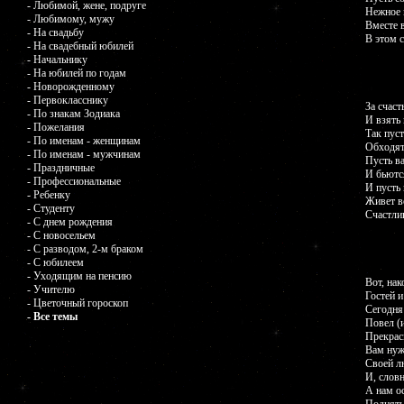
- Любимой, жене, подруге
Нежное 
- Любимому, мужу
Вместе в
- На свадьбу
В этом 
- На свадебный юбилей
- Начальнику
- На юбилей по годам
- Новорожденному
- Первокласснику
За счаст
- По знакам Зодиака
И взять 
- Пожелания
Так пус
- По именам - женщинам
Обходят
- По именам - мужчинам
Пусть в
- Праздничные
И бьютс
- Профессиональные
И пусть 
- Ребенку
Живет в
- Студенту
Счастли
- С днем рождения
- С новосельем
- С разводом, 2-м браком
- С юбилеем
- Уходящим на пенсию
Вот, нак
- Учителю
Гостей и
- Цветочный гороскоп
Сегодня
- Все темы
Повел (и
Прекрас
Вам нуж
Своей л
И, словн
А нам о