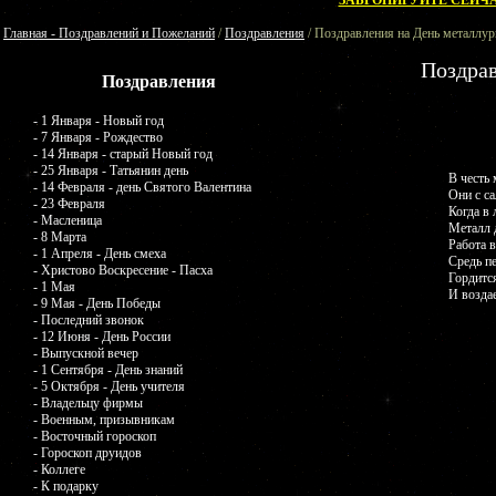
ЗАБРОНИРУЙТЕ СЕЙЧА
Главная - Поздравлений и Пожеланий
/
Поздравления
/ Поздравления на День металлур
Поздрав
Поздравления
- 1 Января - Новый год
- 7 Января - Рождество
- 14 Января - старый Новый год
- 25 Января - Татьянин день
В честь 
- 14 Февраля - день Святого Валентина
Они с с
- 23 Февраля
Когда в 
- Масленица
Металл 
- 8 Марта
Работа в
- 1 Апреля - День смеха
Средь пе
- Христово Воскресение - Пасха
Гордитс
- 1 Мая
И воздае
- 9 Мая - День Победы
- Последний звонок
- 12 Июня - День России
- Выпускной вечер
- 1 Сентября - День знаний
- 5 Октября - День учителя
- Владельцу фирмы
- Военным, призывникам
- Восточный гороскоп
- Гороскоп друидов
- Коллеге
- К подарку