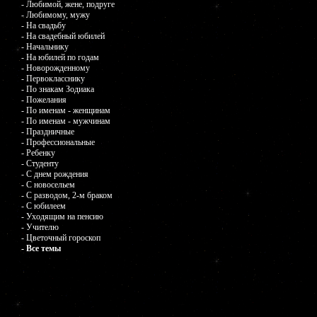
- Любимой, жене, подруге
- Любимому, мужу
- На свадьбу
- На свадебный юбилей
- Начальнику
- На юбилей по годам
- Новорожденному
- Первокласснику
- По знакам Зодиака
- Пожелания
- По именам - женщинам
- По именам - мужчинам
- Праздничные
- Профессиональные
- Ребенку
- Студенту
- С днем рождения
- С новосельем
- С разводом, 2-м браком
- С юбилеем
- Уходящим на пенсию
- Учителю
- Цветочный гороскоп
- Все темы