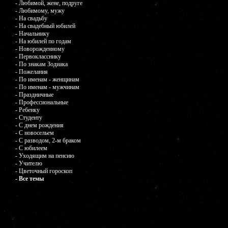
- Любимой, жене, подруге
- Любимому, мужу
- На свадьбу
- На свадебный юбилей
- Начальнику
- На юбилей по годам
- Новорожденному
- Первокласснику
- По знакам Зодиака
- Пожелания
- По именам - женщинам
- По именам - мужчинам
- Праздничные
- Профессиональные
- Ребенку
- Студенту
- С днем рождения
- С новосельем
- С разводом, 2-м браком
- С юбилеем
- Уходящим на пенсию
- Учителю
- Цветочный гороскоп
- Все темы