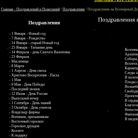
ЗАБРОНИРУЙТЕ СЕЙЧА
Главная - Поздравлений и Пожеланий
/
Поздравления
/ Поздравления на Всемирный Д
Поздравления 
Поздравления
- 1 Января - Новый год
- 7 Января - Рождество
- 14 Января - старый Новый год
- 25 Января - Татьянин день
Колонны
- 14 Февраля - день Святого Валентина
Архитек
- 23 Февраля
Соборы,
- Масленица
Всплеск
- 8 Марта
Кариати
- 1 Апреля - День смеха
Следы з
- Христово Воскресение - Пасха
В полет
- 1 Мая
Плоды с
- 9 Мая - День Победы
Волшебн
- Последний звонок
Свободн
- 12 Июня - День России
Проекти
- Выпускной вечер
В сердц
- 1 Сентября - День знаний
Благого
- 5 Октября - День учителя
Непости
- Владельцу фирмы
Фантази
- Военным, призывникам
В шедев
- Восточный гороскоп
- Гороскоп друидов
- Коллеге
- К подарку