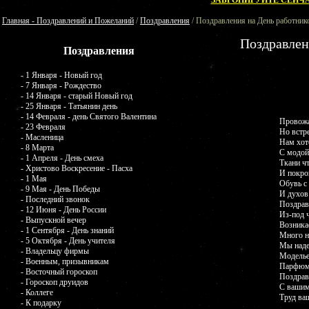
ЗАБРОНИРУЙТЕ СЕЙЧА
Главная - Поздравлений и Пожеланий
/
Поздравления
/ Поздравления на День работни
Поздравлен
Поздравления
- 1 Января - Новый год
- 7 Января - Рождество
- 14 Января - старый Новый год
- 25 Января - Татьянин день
- 14 Февраля - день Святого Валентина
Провожа
- 23 Февраля
Но встр
- Масленица
Нам хот
- 8 Марта
С модой 
- 1 Апреля - День смеха
Ткани ч
- Христово Воскресение - Пасха
И покро
- 1 Мая
Обувь с
- 9 Мая - День Победы
И духов
- Последний звонок
Поздрав
- 12 Июня - День России
Из-под 
- Выпускной вечер
Возникае
- 1 Сентября - День знаний
Много н
- 5 Октября - День учителя
Мы наде
- Владельцу фирмы
Моделье
- Военным, призывникам
Парфюме
- Восточный гороскоп
Поздрав
- Гороскоп друидов
С вашим
- Коллеге
Труд ва
- К подарку