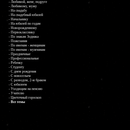
- Любимой, жене, подруге
- Любимому, мужу
- На свадьбу
- На свадебный юбилей
- Начальнику
- На юбилей по годам
- Новорожденному
- Первокласснику
- По знакам Зодиака
- Пожелания
- По именам - женщинам
- По именам - мужчинам
- Праздничные
- Профессиональные
- Ребенку
- Студенту
- С днем рождения
- С новосельем
- С разводом, 2-м браком
- С юбилеем
- Уходящим на пенсию
- Учителю
- Цветочный гороскоп
- Все темы