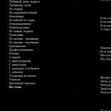
- Любимой, жене, подруге
- Любимому, мужу
- На свадьбу
- На свадебный юбилей
- Начальнику
Если сол
- На юбилей по годам
Если неб
- Новорожденному
Если здо
- Первокласснику
А если 
- По знакам Зодиака
- Пожелания
- По именам - женщинам
- По именам - мужчинам
- Праздничные
Пожелан
- Профессиональные
И не буд
- Ребенку
Мы хоти
- Студенту
Что умес
- С днем рождения
- С новосельем
- С разводом, 2-м браком
- С юбилеем
- Уходящим на пенсию
Желаею 
- Учителю
Легко от
- Цветочный гороскоп
Чтоб рад
- Все темы
Твоей ча
Чтоб все