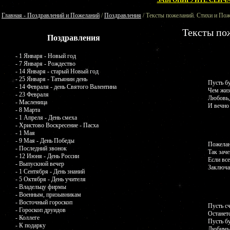
ЗАБРОНИРУЙТЕ СЕЙЧА
Главная - Поздравлений и Пожеланий
/
Поздравления
/ Тексты пожеланий. Стихи и По
Тексты по
Поздравления
- 1 Января - Новый год
- 7 Января - Рождество
- 14 Января - старый Новый год
- 25 Января - Татьянин день
Пусть бу
- 14 Февраля - день Святого Валентина
Чем жиз
- 23 Февраля
Любовь, 
- Масленица
И вечно
- 8 Марта
- 1 Апреля - День смеха
- Христово Воскресение - Пасха
- 1 Мая
- 9 Мая - День Победы
Пожелан
- Последний звонок
Так заче
- 12 Июня - День России
Если все
- Выпускной вечер
Заключаю
- 1 Сентября - День знаний
- 5 Октября - День учителя
- Владельцу фирмы
- Военным, призывникам
- Восточный гороскоп
Пусть с
- Гороскоп друидов
Останетс
- Коллеге
Пусть б
- К подарку
Любимый