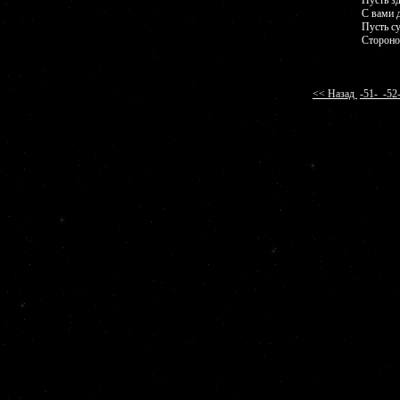
Пусть зд
С вами 
Пусть с
Стороно
<< Назад
-51-
-5