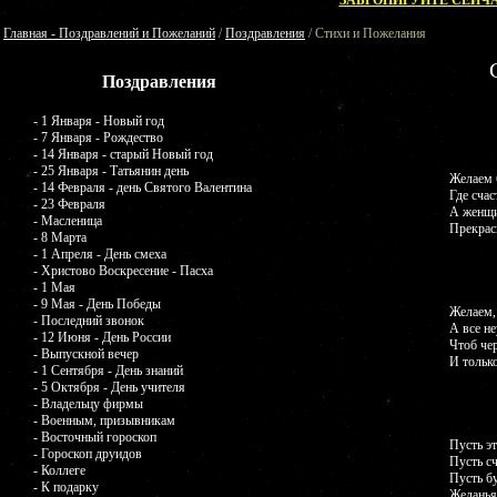
ЗАБРОНИРУЙТЕ СЕЙЧА
Главная - Поздравлений и Пожеланий
/
Поздравления
/ Стихи и Пожелания
Поздравления
- 1 Января - Новый год
- 7 Января - Рождество
- 14 Января - старый Новый год
- 25 Января - Татьянин день
Желаем 
- 14 Февраля - день Святого Валентина
Где счас
- 23 Февраля
А женщи
- Масленица
Прекрасн
- 8 Марта
- 1 Апреля - День смеха
- Христово Воскресение - Пасха
- 1 Мая
- 9 Мая - День Победы
Желаем,
- Последний звонок
А все не
- 12 Июня - День России
Чтоб чер
- Выпускной вечер
И тольк
- 1 Сентября - День знаний
- 5 Октября - День учителя
- Владельцу фирмы
- Военным, призывникам
- Восточный гороскоп
Пусть эт
- Гороскоп друидов
Пусть сч
- Коллеге
Пусть б
- К подарку
Желанья