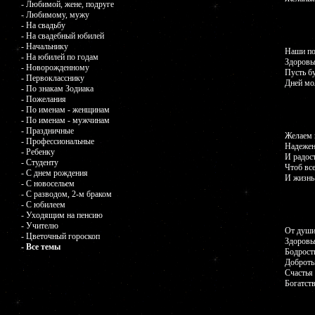
- Любимой, жене, подруге
- Любимому, мужу
- На свадьбу
- На свадебный юбилей
- Начальнику
Наши по
- На юбилей по годам
Здоровья
- Новорожденному
Пусть б
- Первокласснику
Дней мо
- По знакам Зодиака
- Пожелания
- По именам - женщинам
- По именам - мужчинам
- Праздничные
Желаем 
- Профессиональные
Надежен
- Ребенку
И радост
- Студенту
Чтоб все
- С днем рождения
И жизнь 
- С новосельем
- С разводом, 2-м браком
- С юбилеем
- Уходящим на пенсию
- Учителю
От души
- Цветочный гороскоп
Здоровь
- Все темы
Бодрост
Доброты
Счастья 
Богатст