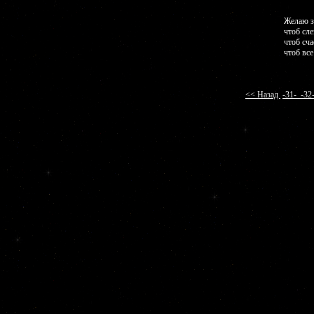
Желаю з
чтоб сле
чтоб сча
чтоб вс
<< Назад
-31-
-3