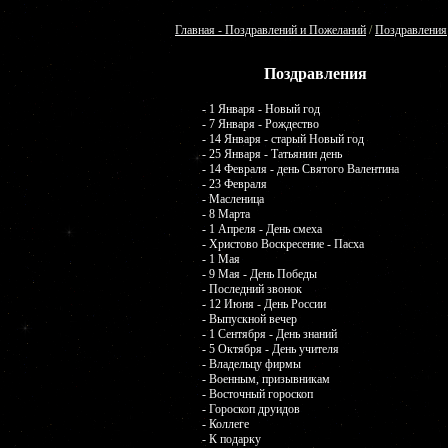
Главная - Поздравлений и Пожеланий
/
Поздравления
Поздравления
- 1 Января - Новый год
- 7 Января - Рождество
- 14 Января - старый Новый год
- 25 Января - Татьянин день
- 14 Февраля - день Святого Валентина
- 23 Февраля
- Масленица
- 8 Марта
- 1 Апреля - День смеха
- Христово Воскресение - Пасха
- 1 Мая
- 9 Мая - День Победы
- Последний звонок
- 12 Июня - День России
- Выпускной вечер
- 1 Сентября - День знаний
- 5 Октября - День учителя
- Владельцу фирмы
- Военным, призывникам
- Восточный гороскоп
- Гороскоп друидов
- Коллеге
- К подарку