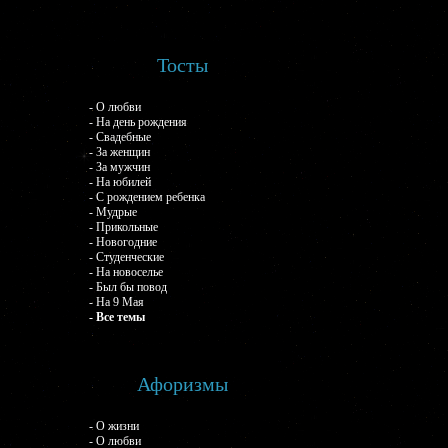
Тосты
- О любви
- На день рождения
- Свадебные
- За женщин
- За мужчин
- На юбилей
- С рождением ребенка
- Мудрые
- Прикольные
- Новогодние
- Студенческие
- На новоселье
- Был бы повод
- На 9 Мая
- Все темы
Афоризмы
- О жизни
- О любви