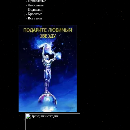
- Прикольные
- Любовные
- Подколки
- Красивые
- Все темы