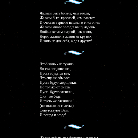
Желаем быть богаче, чем земля,
Желаем быть красивей, чем рассвет
И счастья верного на много-много лет.
Желаем много звезд в вашу ладонь,
Любви желаем жаркой, как огонь,
Дорог желаем в жизни не крутых
И жить не для себя, а для других!
Чтоб жить - не тужить
До ста лет довелось,
Пусть сбудется все,
Что еще не сбылось.
Пусть будут морщинки,
Но только от смеха,
Пусть будут слезинки,
Они - не беда.
И пусть же слезинки
(но только от счастья)
Сопутствуют Вам,
И всегда и везде!