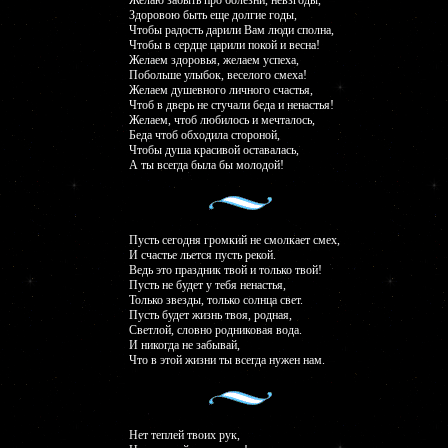
Желаю забыть про болезни, невзгоды,
Здоровою быть еще долгие годы,
Чтобы радость дарили Вам люди сполна,
Чтобы в сердце царили покой и весна!
Желаем здоровья, желаем успеха,
Побольше улыбок, веселого смеха!
Желаем душевного личного счастья,
Чтоб в дверь не стучали беда и ненастья!
Желаем, чтоб любилось и мечталось,
Беда чтоб обходила стороной,
Чтобы душа красивой оставалась,
А ты всегда была бы молодой!
Пусть сегодня громкий не смолкает смех,
И счастье льется пусть рекой.
Ведь это праздник твой и только твой!
Пусть не будет у тебя ненастья,
Только звезды, только солнца свет.
Пусть будет жизнь твоя, родная,
Светлой, словно родниковая вода.
И никогда не забывай,
Что в этой жизни ты всегда нужен нам.
Нет теплей твоих рук,