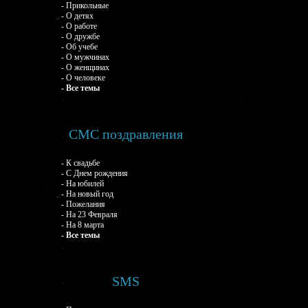
- Прикольные
- О детях
- О работе
- О дружбе
- Об учебе
- О мужчинах
- О женщинах
- О человеке
- Все темы
СМС поздравления
- К свадьбе
- С Днем рождения
- На юбилей
- На новый год
- Пожелания
- На 23 Февраля
- На 8 марта
- Все темы
SMS