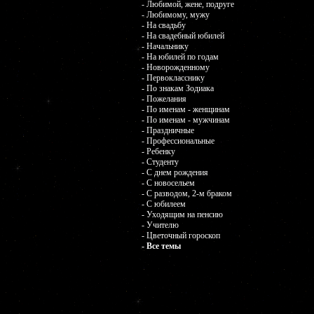
- Любимой, жене, подруге
- Любимому, мужу
- На свадьбу
- На свадебный юбилей
- Начальнику
- На юбилей по годам
- Новорожденному
- Первокласснику
- По знакам Зодиака
- Пожелания
- По именам - женщинам
- По именам - мужчинам
- Праздничные
- Профессиональные
- Ребенку
- Студенту
- С днем рождения
- С новосельем
- С разводом, 2-м браком
- С юбилеем
- Уходящим на пенсию
- Учителю
- Цветочный гороскоп
- Все темы