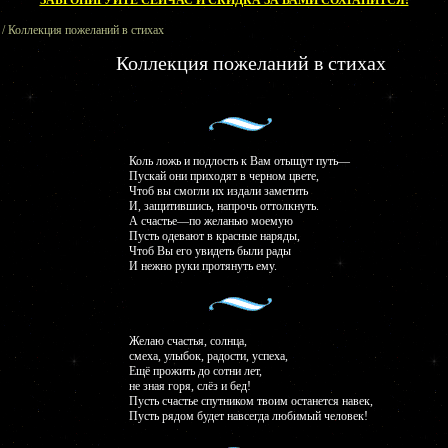
ЗАБРОНИРУЙТЕ СЕЙЧАС И СКИДКА ЗА ВАМИ СОХРАНИТСЯ!
/ Коллекция пожеланий в стихах
Коллекция пожеланий в стихах
Коль ложь и подлость к Вам отыщут путь—
Пускай они приходят в черном цвете,
Чтоб вы смогли их издали заметить
И, защитившись, напрочь оттолкнуть.
А счастье—по желанью моемую
Пусть одевают в красные наряды,
Чтоб Вы его увидеть были рады
И нежно руки протянуть ему.
Желаю счастья, солнца,
смеха, улыбок, радости, успеха,
Ещё прожить до сотни лет,
не зная горя, слёз и бед!
Пусть счастье спутником твоим останется навек,
Пусть рядом будет навсегда любимый человек!