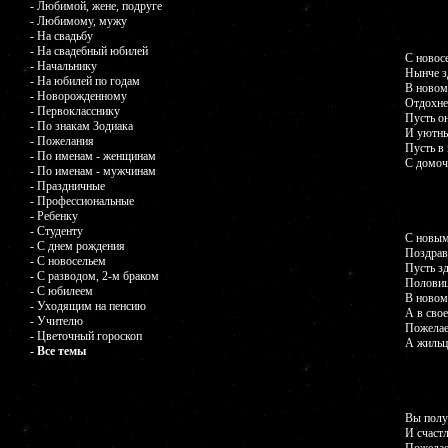
- Любимой, жене, подруге
- Любимому, мужу
- На свадьбу
- На свадебный юбилей
С новос
- Начальнику
Нынче зд
- На юбилей по годам
В новом
- Новорожденному
Отдохне
- Первокласснику
Пусть о
- По знакам Зодиака
И уютны
- Пожелания
Пусть в 
- По именам - женщинам
С домоч
- По именам - мужчинам
- Праздничные
- Профессиональные
- Ребенку
- Студенту
С новым
- С днем рождения
Поздрав
- С новосельем
Пусть з
- С разводом, 2-м браком
Половиц
- С юбилеем
В новом
- Уходящим на пенсию
А в сво
- Учителю
Пожелае
- Цветочный гороскоп
А жильц
- Все темы
Вы полу
И счастл