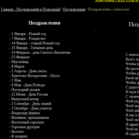
ЗАБРОНИРУЙТЕ СЕЙЧА
Главная - Поздравлений и Пожеланий
/
Поздравления
/ Поздравления с новоселье
Поздравления
Поз
- 1 Января - Новый год
- 7 Января - Рождество
- 14 Января - старый Новый год
- 25 Января - Татьянин день
- 14 Февраля - день Святого Валентина
С новос
- 23 Февраля
Всего л
- Масленица
Чтобы п
- 8 Марта
Не рассы
- 1 Апреля - День смеха
Чтобы д
- Христово Воскресение - Пасха
Были це
- 1 Мая
Чтобы д
- 9 Мая - День Победы
С радос
- Последний звонок
И муж 
- 12 Июня - День России
С ласкою
- Выпускной вечер
Чтоб ро
- 1 Сентября - День знаний
Чтоб по
- 5 Октября - День учителя
Чтоб ди
- Владельцу фирмы
И нас в 
- Военным, призывникам
Чтоб зве
- Восточный гороскоп
И царил 
- Гороскоп друидов
Чтоб не
- Коллеге
И судьб
- К подарку