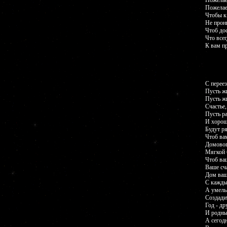
Пожелае
Пожелае
Чтобы к
Не прон
Чтоб до
Что всег
К вам п
С перее
Пусть жи
Пусть ж
Счастье,
Пусть ра
И хорош
Будут р
Чтоб ва
Домовог
Мягкой 
Чтоб ва
Ваше сч
Дом ваш
С кажды
А умел
Создади
Год - др
И родны
А сегодн