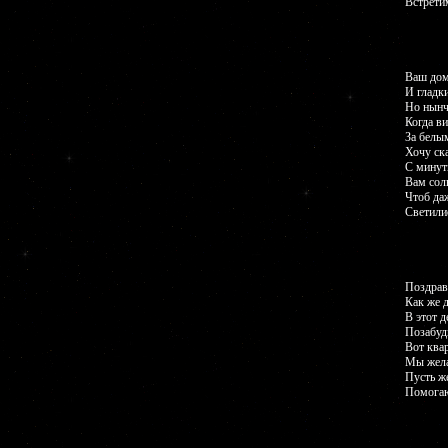
Встрети
Ваш дом
И гладки
Но нынч
Когда ви
За белы
Хочу ск
С минут
Вам сол
Чтоб да
Светили
Поздрав
Как же 
В этот д
Позабудь
Вот ква
Мы жела
Пусть ж
Помогаю