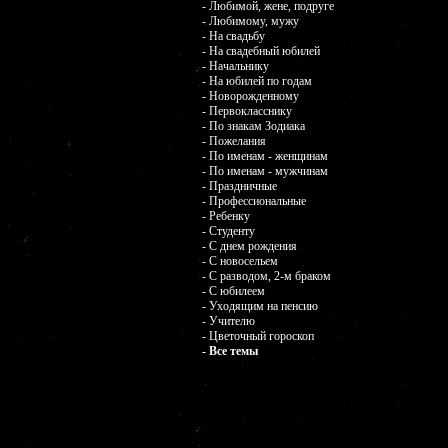
- Любимой, жене, подруге
- Любимому, мужу
- На свадьбу
- На свадебный юбилей
- Начальнику
- На юбилей по годам
- Новорожденному
- Первокласснику
- По знакам Зодиака
- Пожелания
- По именам - женщинам
- По именам - мужчинам
- Праздничные
- Профессиональные
- Ребенку
- Студенту
- С днем рождения
- С новосельем
- С разводом, 2-м браком
- С юбилеем
- Уходящим на пенсию
- Учителю
- Цветочный гороскоп
- Все темы