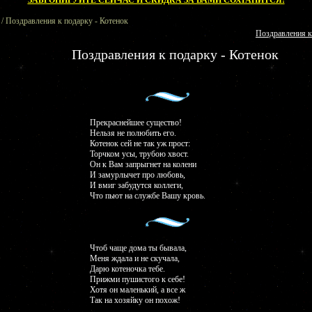
ЗАБРОНИРУЙТЕ СЕЙЧАС И СКИДКА ЗА ВАМИ СОХРАНИТСЯ!
/ Поздравления к подарку - Котенок
Поздравления к
Поздравления к подарку - Котенок
Прекраснейшее существо!
Нельзя не полюбить его.
Котенок сей не так уж прост:
Торчком усы, трубою хвост.
Он к Вам запрыгнет на колени
И замурлычет про любовь,
И вмиг забудутся коллеги,
Что пьют на службе Вашу кровь.
Чтоб чаще дома ты бывала,
Меня ждала и не скучала,
Дарю котеночка тебе.
Прижми пушистого к себе!
Хотя он маленький, а все ж
Так на хозяйку он похож!