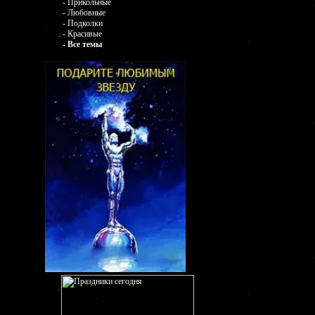
- Прикольные
- Любовные
- Подколки
- Красивые
- Все темы