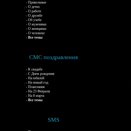
- Прикольные
- О детях
- О работе
- О дружбе
- Об учебе
- О мужчинах
- О женщинах
- О человеке
- Все темы
СМС поздравления
- К свадьбе
- С Днем рождения
- На юбилей
- На новый год
- Пожелания
- На 23 Февраля
- На 8 марта
- Все темы
SMS