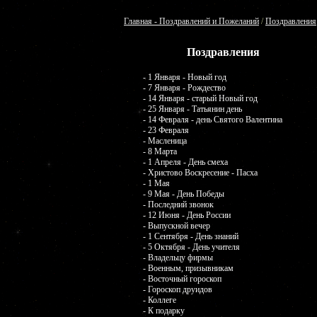
Главная - Поздравлений и Пожеланий
/
Поздравления
Поздравления
- 1 Января - Новый год
- 7 Января - Рождество
- 14 Января - старый Новый год
- 25 Января - Татьянин день
- 14 Февраля - день Святого Валентина
- 23 Февраля
- Масленица
- 8 Марта
- 1 Апреля - День смеха
- Христово Воскресение - Пасха
- 1 Мая
- 9 Мая - День Победы
- Последний звонок
- 12 Июня - День России
- Выпускной вечер
- 1 Сентября - День знаний
- 5 Октября - День учителя
- Владельцу фирмы
- Военным, призывникам
- Восточный гороскоп
- Гороскоп друидов
- Коллеге
- К подарку