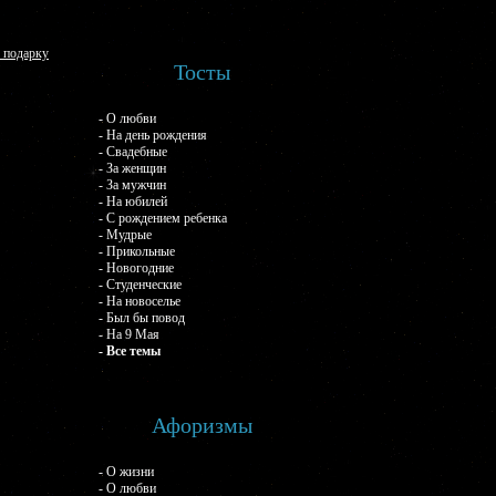
 подарку
Тосты
- О любви
- На день рождения
- Свадебные
- За женщин
- За мужчин
- На юбилей
- С рождением ребенка
- Мудрые
- Прикольные
- Новогодние
- Студенческие
- На новоселье
- Был бы повод
- На 9 Мая
- Все темы
Афоризмы
- О жизни
- О любви