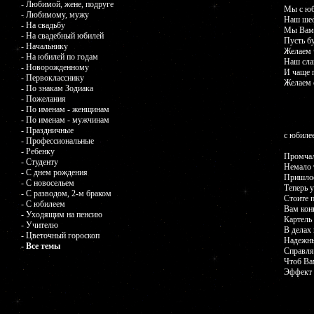
- Любимой, жене, подруге
Мы с юб
- Любимому, мужу
Наш шеф
- На свадьбу
Мы Вам 
- На свадебный юбилей
Пусть бу
- Начальнику
Желаем 
- На юбилей по годам
Наш сла
- Новорожденному
И чаще 
- Первокласснику
Желаем с
- По знакам Зодиака
- Пожелания
- По именам - женщинам
- По именам - мужчинам
- Праздничные
с юбиле
- Профессиональные
- Ребенку
Промчал
- Студенту
Немало 
- С днем рождения
Пришлос
- С новосельем
Теперь 
- С разводом, 2-м браком
Стоите п
- С юбилеем
Вам кон
- Уходящим на пенсию
Картель 
- Учителю
В делах
- Цветочный гороскоп
Надежны
- Все темы
Справля
Чтоб Ва
Эффект 