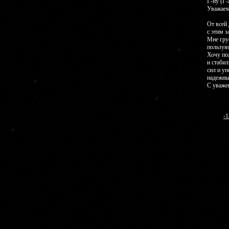
Г-ну (Г-
Уважаемы
От всей 
с этим з
Мне грус
пользуя
Хочу по
и стаби
сил и у
надежны
С уважен
-