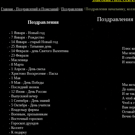
ЗАБРОНИРУЙТЕ СЕЙЧА
Главная - Поздравлений и Пожеланий
/
Поздравления
/ Поздравления начальнику, колл
Поздравления 
Поздравления
- 1 Января - Новый год
- 7 Января - Рождество
- 14 Января - старый Новый год
- 25 Января - Татьянин день
Плюс ко
- 14 Февраля - день Святого Валентина
Мы нежн
- 23 Февраля
В семей
- Масленица
И много
- 8 Марта
- 1 Апреля - День смеха
- Христово Воскресение - Пасха
- 1 Мая
- 9 Мая - День Победы
Мы жела
- Последний звонок
До кавка
- 12 Июня - День России
И не так
- Выпускной вечер
А чтоб 
- 1 Сентября - День знаний
Чтоб в 
- 5 Октября - День учителя
Вам вер
- Владельцу фирмы
Оставайт
- Военным, призывникам
Вечно б
- Восточный гороскоп
- Гороскоп друидов
- Коллеге
- К подарку