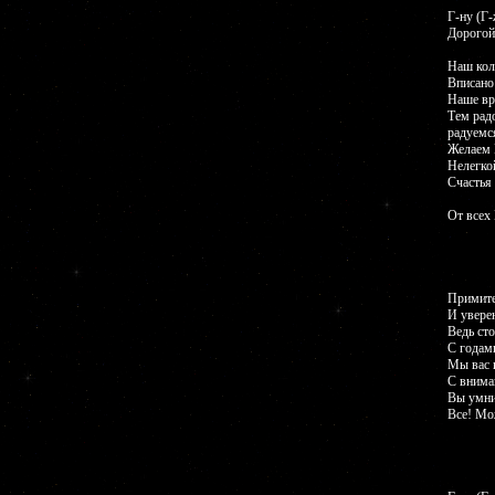
Г-ну (Г-
Дорогой(
Наш кол
Вписано 
Наше вр
Тем радо
радуемс
Желаем В
Нелегкой
Счастья
От всех
Примите
И увере
Ведь сто
С годам
Мы вас 
С вниман
Вы умни
Все! Мо