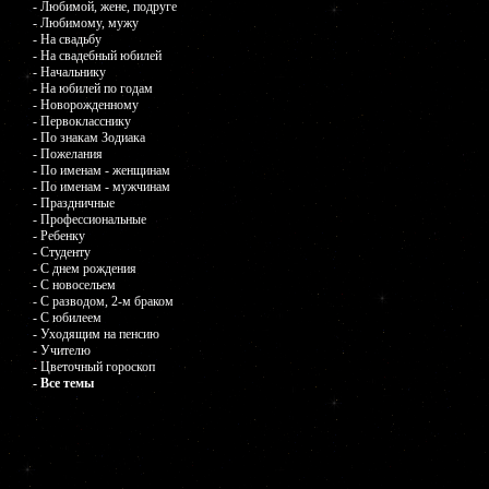
- Любимой, жене, подруге
- Любимому, мужу
- На свадьбу
- На свадебный юбилей
- Начальнику
- На юбилей по годам
- Новорожденному
- Первокласснику
- По знакам Зодиака
- Пожелания
- По именам - женщинам
- По именам - мужчинам
- Праздничные
- Профессиональные
- Ребенку
- Студенту
- С днем рождения
- С новосельем
- С разводом, 2-м браком
- С юбилеем
- Уходящим на пенсию
- Учителю
- Цветочный гороскоп
- Все темы