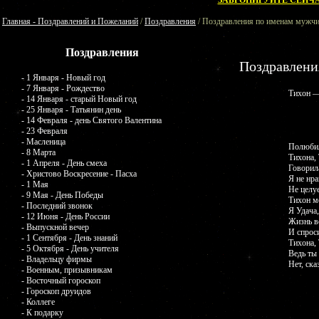
ЗАБРОНИРУЙТЕ СЕЙЧА
Главная - Поздравлений и Пожеланий
/
Поздравления
/ Поздравления по именам мужчи
Поздравления
Поздравлени
- 1 Января - Новый год
- 7 Января - Рождество
Тихон —
- 14 Января - старый Новый год
- 25 Января - Татьянин день
- 14 Февраля - день Святого Валентина
- 23 Февраля
- Масленица
Полюбил
- 8 Марта
Тихона,
- 1 Апреля - День смеха
Говорила
- Христово Воскресение - Пасха
Я не нра
- 1 Мая
Не целу
- 9 Мая - День Победы
Тихон м
- Последний звонок
Я Удача,
- 12 Июня - День России
Жизнь в
- Выпускной вечер
И спрос
- 1 Сентября - День знаний
Тихона,
- 5 Октября - День учителя
Ведь ты
- Владельцу фирмы
Нет, ск
- Военным, призывникам
- Восточный гороскоп
- Гороскоп друидов
- Коллеге
- К подарку